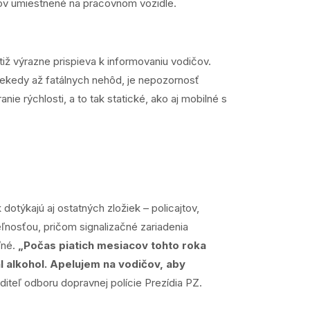
lov umiestnené na pracovnom vozidle.
iž výrazne prispieva k informovaniu vodičov.
iekedy až fatálnych nehôd, je nepozornosť
 rýchlosti, a to tak statické, ako aj mobilné s
otýkajú aj ostatných zložiek – policajtov,
ľnosťou, pričom signalizačné zariadenia
ľné.
„Počas piatich mesiacov tohto roka
l alkohol. Apelujem na vodičov, aby
diteľ odboru dopravnej polície Prezídia PZ.