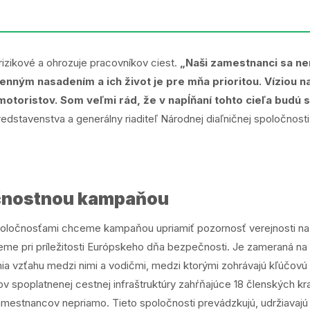
rizikové a ohrozuje pracovníkov ciest.
„Naši zamestnanci sa nem
nným nasadením a ich život je pre mňa prioritou. Víziou n
toristov. Som veľmi rád, že v napĺňaní tohto cieľa budú s 
edstavenstva a generálny riaditeľ Národnej diaľničnej spoločnos
čnostnou kampaňou
oločnosťami chceme kampaňou upriamiť pozornosť verejnosti na pr
jeme pri príležitosti Európskeho dňa bezpečnosti. Je zameraná n
ia vzťahu medzi nimi a vodičmi, medzi ktorými zohrávajú kľúčovú ú
spoplatnenej cestnej infraštruktúry zahŕňajúce 18 členských kraj
mestnancov nepriamo. Tieto spoločnosti prevádzkujú, udržiavajú a