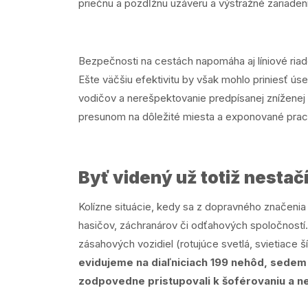
priečnu a pozdĺžnu uzáveru a výstražné zariade
Bezpečnosti na cestách napomáha aj líniové riad
Ešte väčšiu efektivitu by však mohlo priniesť 
vodičov a nerešpektovanie predpísanej zníženej 
presunom na dôležité miesta a exponované praco
Byť videný už totiž nestač
Kolízne situácie, kedy sa z dopravného značenia 
hasičov, záchranárov či odťahových spoločností.
zásahových vozidiel (rotujúce svetlá, svietiace 
evidujeme na diaľniciach 199 nehôd, sedem z
zodpovedne pristupovali k šoférovaniu a n