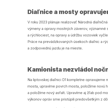
Diaľnice a mosty opravuje
V roku 2023 plánuje realizovať Národná diaľničn
výmeny a opravy mostných záverov, významné sú 
a rýchlociest, na opravy a údržbu vozoviek vyč
Práce na prevádzkovaných úsekoch diaľnic a rýc
a zodpovednú jazdu je na mieste.
Kamionista nezvládol nočn
Na liptovskej diaľnici D1 kompletne opravujeme 
mosta, upravíme povrch mosta, položíme novú h
a položíme nový asfalt. Upravíme aj žľab pod m
výkonov opráv sme pristúpili predovšetkým z dô