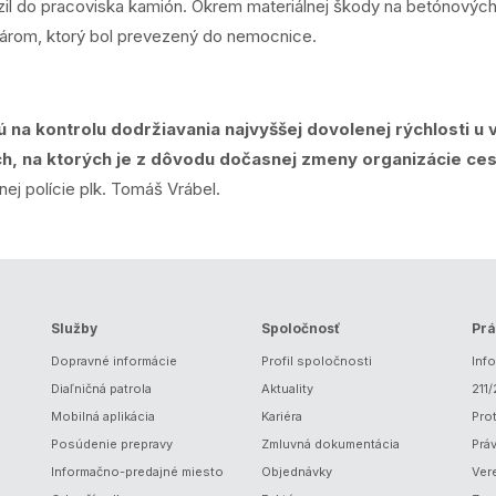
zil do pracoviska kamión. Okrem materiálnej škody na betónových z
tárom, ktorý bol prevezený do nemocnice.
ú na kontrolu dodržiavania najvyššej dovolenej rýchlosti u
och, na ktorých je z dôvodu dočasnej zmeny organizácie c
nej polície plk. Tomáš Vrábel.
Služby
Spoločnosť
Prá
Dopravné informácie
Profil spoločnosti
Inf
Diaľničná patrola
Aktuality
211
Mobilná aplikácia
Kariéra
Prot
Posúdenie prepravy
Zmluvná dokumentácia
Prá
Informačno-predajné miesto
Objednávky
Ver