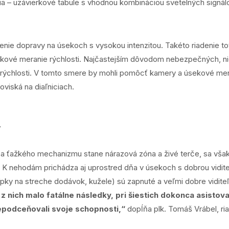
nia – uzávierkové tabule s vhodnou kombináciou svetelných signá
enie dopravy na úsekoch s vysokou intenzitou. Takéto riadenie tot
úsekové meranie rýchlosti. Najčastejším dôvodom nebezpečných, n
rýchlosti. V tomto smere by mohli pomôcť kamery a úsekové meranie
viská na diaľniciach.
í
a ťažkého mechanizmu stane nárazová zóna a živé terče, sa však d
 K nehodám prichádza aj uprostred dňa v úsekoch s dobrou vidite
šípky na streche dodávok, kužele) sú zapnuté a veľmi dobre vidite
 nich malo fatálne následky, pri šiestich dokonca asistova
epodceňovali svoje schopnosti,“
dopĺňa plk. Tomáš Vrábel, ria