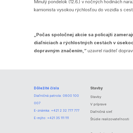
Minulý pondelok (12.6.) v nočných hodinách nara
kamionista vysokou rýchlosťou do vozidla s ces
„Počas spoločnej akcie sa policajti zameraj
diaľniciach a rýchlostných cestách v úsek
dopravným značením,“
uzavrel riaditeľ doprav
Dôležité čísla
Stavby
Diaľničná patrola:
0800 100
Stavby
007
V príprave
E-známka:
+421 2 32 777 777
Diaľničná sieť
E-mýto:
+421 35 111 111
Štúdie realizovateľnosti