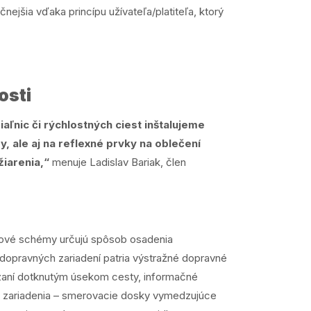
nejšia vďaka princípu užívateľa/platiteľa, ktorý
osti
nic či rýchlostných ciest inštalujeme
ale aj na reflexné prvky na oblečení
žiarenia,“
menuje Ladislav Bariak, člen
ové schémy určujú spôsob osadenia
dopravných zariadení patria výstražné dopravné
zaní dotknutým úsekom cesty, informačné
né zariadenia – smerovacie dosky vymedzujúce