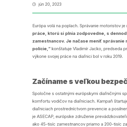
jún 20, 2023
Európa volá na poplach. Správanie motoristov je 
práce, ktorú si plnia zodpovedne, s dennode
zamestnancov. Je načase meniť správanie mo
polície,“
konštatuje Vladimír Jacko, predseda pr
výkone svojej práce na diaľnici bol v roku 2019.
Začíname s veľkou bezpe
Spoločne s ostatnými európskymi diaľničnými sp
komfortu vodičov na diaľniciach. Kampaň štartu
diaľniciach prostredníctvom prevencie a posilnen
je ASECAP, európske združenie prevádzkovateľov 
ako 45-tisíc zamestnancov priamo a 200-tisíc za