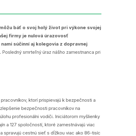
ôžu báť o svoj holý život pri výkone svojej
ašej firmy je nulová úrazovosť
nami súčinní aj kolegovia z dopravnej
ti. Posledný smrteľný úraz nášho zamestnanca pri
acovníkov, ktorí prispievajú k bezpečnosti a
a zlepšenie bezpečnosti pracovníkov na
lohu profesionálni vodiči. Iniciátorom myšlienky
ín a 127 spoločností, ktoré zamestnávajú viac
 spravujú cestnú sieť s dĺžkou viac ako 86-tisíc