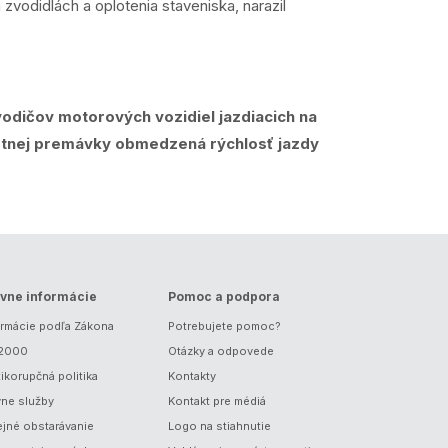
vodidlách a oplotenia staveniska, narazil
 vodičov motorových vozidiel jazdiacich na
estnej premávky obmedzená rýchlosť jazdy
vne informácie
Pomoc a podpora
ormácie podľa Zákona
Potrebujete pomoc?
/2000
Otázky a odpovede
ikorupčná politika
Kontakty
vne služby
Kontakt pre médiá
ejné obstarávanie
Logo na stiahnutie