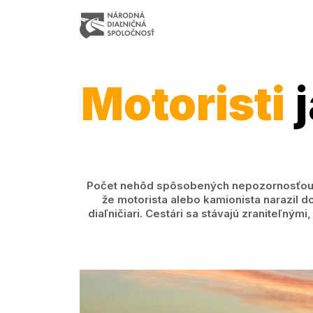
Motoristi
j
Počet nehôd spôsobených nepozornosťou vod
že motorista alebo kamionista narazil d
diaľničiari. Cestári sa stávajú zraniteľnými