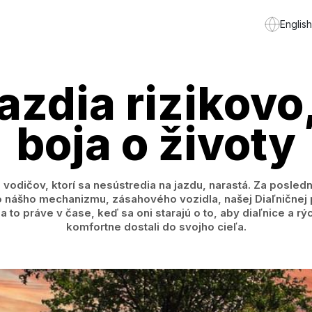
English
azdia rizikovo,
boja o životy
ičov, ktorí sa nesústredia na jazdu, narastá. Za posledn
o nášho mechanizmu, zásahového vozidla, našej Diaľničnej 
, a to práve v čase, keď sa oni starajú o to, aby diaľnice a 
komfortne dostali do svojho cieľa.