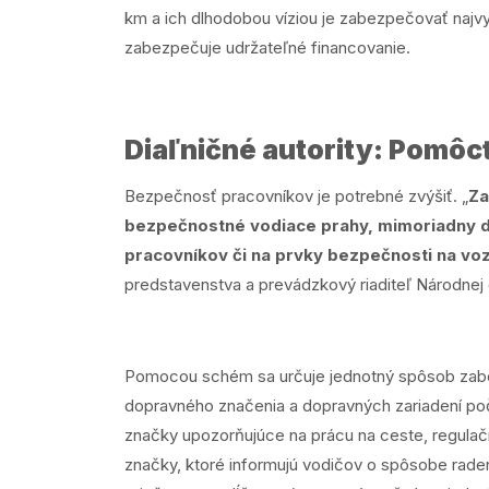
km a ich dlhodobou víziou je zabezpečovať najvyšš
zabezpečuje udržateľné financovanie.
Diaľničné autority: Pomôc
Bezpečnosť pracovníkov je potrebné zvýšiť. „
Za
bezpečnostné vodiace prahy, mimoriadny d
pracovníkov či na prvky bezpečnosti na vozid
predstavenstva a prevádzkový riaditeľ Národnej d
Pomocou schém sa určuje jednotný spôsob zabe
dopravného značenia a dopravných zariadení poč
značky upozorňujúce na prácu na ceste, regula
značky, ktoré informujú vodičov o spôsobe rade