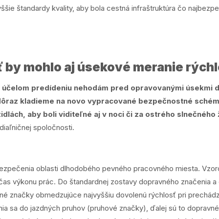
ie štandardy kvality, aby bola cestná infraštruktúra čo najbezpeč
ť by mohlo aj úsekové meranie rýchl
 účelom predídeniu nehodám pred opravovanými úsekmi diaľ
ôraz kladieme na novo vypracované bezpečnostné schémy, 
lách, aby boli viditeľné aj v noci či za ostrého slnečného 
iaľničnej spoločnosti.
zpečenia oblasti dlhodobého pevného pracovného miesta. Vzor
as výkonu prác. Do štandardnej zostavy dopravného značenia a 
čné značky obmedzujúce najvyššiu dovolenú rýchlosť pri prechád
nia sa do jazdných pruhov (pruhové značky), ďalej sú to doprav