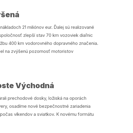
ýšená
ákladoch 21 miliónov eur. Ďalej sú realizované
poločnosť zlepší stav 70 km vozoviek diaľnic
 údržbu 400 km vodorovného dopravného značenia.
pel na zvýšenú pozornosť motoristov
moste Východná
úrali prechodové dosky, ložiská na oporách
very, osadíme nové bezpečnostné zariadenia
j počas víkendov a sviatkov. K novému formátu