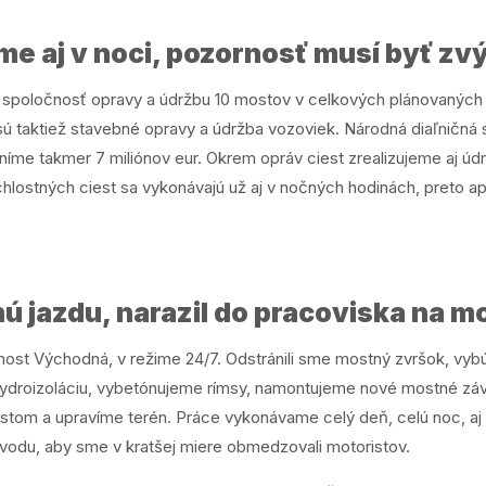
me aj v noci, pozornosť musí byť zv
á spoločnosť opravy a údržbu 10 mostov v celkových plánovaných n
taktiež stavebné opravy a údržba vozoviek. Národná diaľničná s
leníme takmer 7 miliónov eur. Okrem opráv ciest zrealizujeme aj
hlostných ciest sa vykonávajú už aj v nočných hodinách, preto a
ú jazdu, narazil do pracoviska na 
most Východná, v režime 24/7. Odstránili sme mostný zvršok, vyb
ydroizoláciu, vybetónujeme rímsy, namontujeme nové mostné zá
ostom a upravíme terén. Práce vykonávame celý deň, celú noc, a
vodu, aby sme v kratšej miere obmedzovali motoristov.