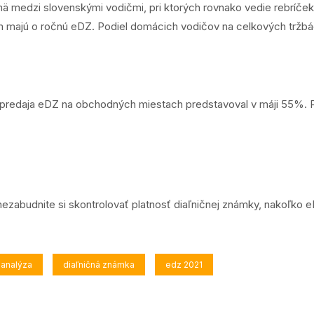
mä medzi slovenskými vodičmi, pri ktorých rovnako vedie rebríček
m majú o ročnú eDZ. Podiel domácich vodičov na celkových tržbá
el predaja eDZ na obchodných miestach predstavoval v máji 55%. 
ezabudnite si skontrolovať platnosť diaľničnej známky, nakoľko e
analýza
diaľničná známka
edz 2021