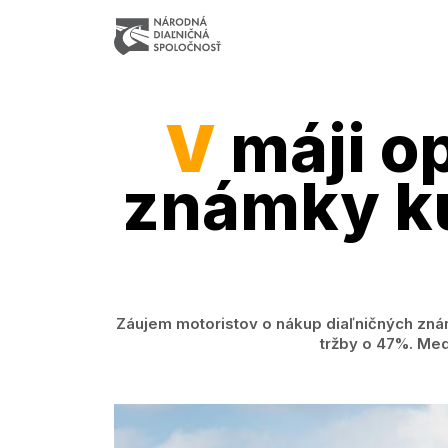
V
máji op
známky k
Záujem motoristov o nákup diaľničných zná
tržby o 47%. Med