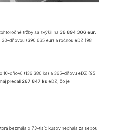
ohtoročné tržby sa zvýšili na
39 894 306 eur
.
), 30-dňovou (390 665 eur) a ročnou eDZ (98
bol o 10-dňovú (136 386 ks) a 365-dňovú eDZ (95
máj predali
267 847 ks
eDZ, čo je
orá bezmála o 73-tisíc kusov nechala za sebou