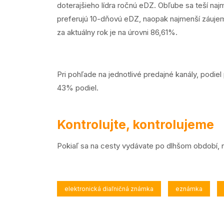
doterajšieho lídra ročnú eDZ. Obľube sa teší naj
preferujú 10-dňovú eDZ, naopak najmenší záuje
za aktuálny rok je na úrovni 86,61%.
Pri pohľade na jednotlivé predajné kanály, podi
43% podiel.
Kontrolujte, kontrolujeme
Pokiaľ sa na cesty vydávate po dlhšom období, n
elektronická diaľničná známka
eznámka