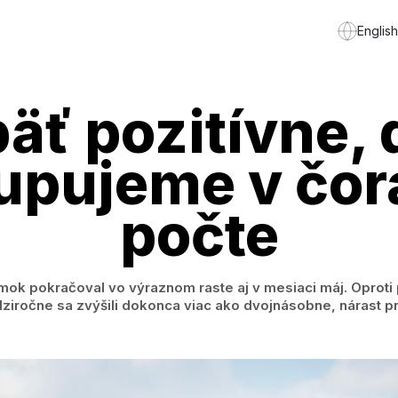
English
äť pozitívne, 
upujeme v čor
počte
mok pokračoval vo výraznom raste aj v mesiaci máj. Oprot
ziročne sa zvýšili dokonca viac ako dvojnásobne, nárast p