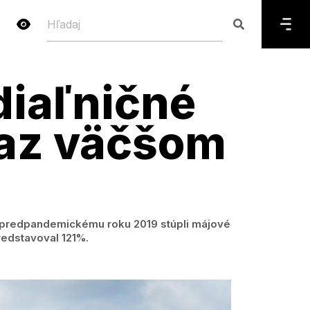
diaľničné
az väčšom
i predpandemickému roku 2019 stúpli májové
redstavoval 121%.