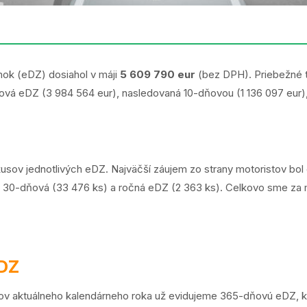
mok (eDZ) dosiahol v máji
5 609 790 eur
(bez DPH). Priebežné t
ová eDZ (3 984 564 eur), nasledovaná 10-dňovou (1 136 097 eur
ch kusov jednotlivých eDZ. Najväčší záujem zo strany motoristov 
i 30-dňová (33 476 ks) a ročná eDZ (2 363 ks). Celkovo sme za 
eDZ
ov aktuálneho kalendárneho roka už evidujeme 365-dňovú eDZ, kt