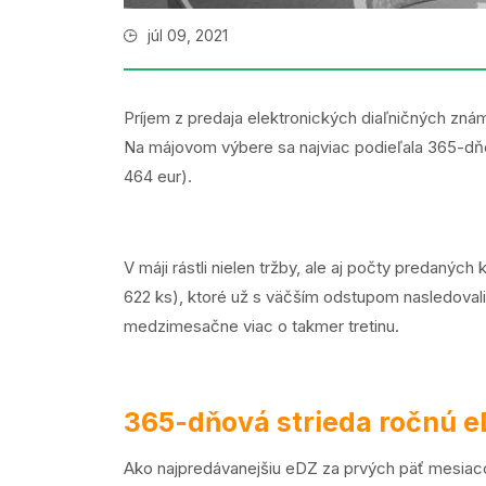
júl 09, 2021
Príjem z predaja elektronických diaľničných zná
Na májovom výbere sa najviac podieľala 365-dň
464 eur).
V máji rástli nielen tržby, ale aj počty predaný
622 ks), ktoré už s väčším odstupom nasledoval
medzimesačne viac o takmer tretinu.
365-dňová strieda ročnú 
Ako najpredávanejšiu eDZ za prvých päť mesiac