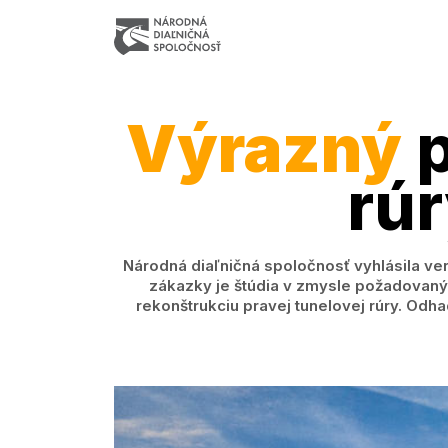
Výrazný
p
rúr
Národná diaľničná spoločnosť vyhlásila ver
zákazky je štúdia v zmysle požadovanýc
rekonštrukciu pravej tunelovej rúry. Odh