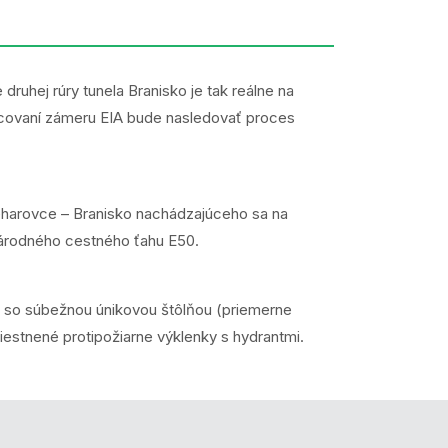
druhej rúry tunela Branisko je tak reálne na
pracovaní zámeru EIA bude nasledovať proces
eharovce – Branisko nachádzajúceho sa na
árodného cestného ťahu E50.
t) so súbežnou únikovou štôlňou (priemerne
stnené protipožiarne výklenky s hydrantmi.