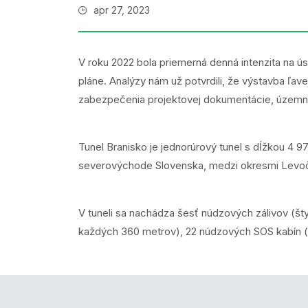
apr 27, 2023
V roku 2022 bola priemerná denná intenzita na úse
pláne. Analýzy nám už potvrdili, že výstavba ľa
zabezpečenia projektovej dokumentácie, územn
Tunel Branisko je jednorúrový tunel s dĺžkou 4
severovýchode Slovenska, medzi okresmi Levoča
V tuneli sa nachádza šesť núdzových zálivov (št
každých 360 metrov), 22 núdzových SOS kabín (