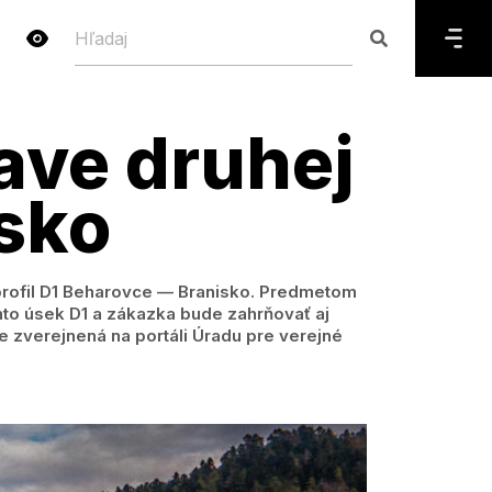
ave druhej
isko
. profil D1 Beharovce — Branisko. Predmetom
nto úsek D1 a zákazka bude zahrňovať aj
e zverejnená na portáli Úradu pre verejné