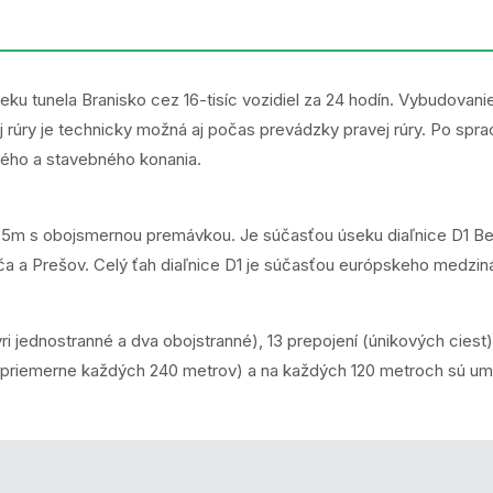
ku tunela Branisko cez 16-tisíc vozidiel za 24 hodín. Vybudovanie 
vej rúry je technicky možná aj počas prevádzky pravej rúry. Po s
ého a stavebného konania.
 975m s obojsmernou premávkou. Je súčasťou úseku diaľnice D1 B
 a Prešov. Celý ťah diaľnice D1 je súčasťou európskeho medzin
yri jednostranné a dva obojstranné), 13 prepojení (únikových cies
priemerne každých 240 metrov) a na každých 120 metroch sú umie