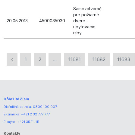
Samozatvárač
pre požiarné
20.05.2013
4500035030
dvere -
ubytovacie
izby
‹
1
2
...
11681
11682
11683
Dôležité čísla
Diaľničná patrola:
0800 100 007
E-známka:
+421 2 32 777 777
E-mýto:
+421 35 111 111
Kontakty