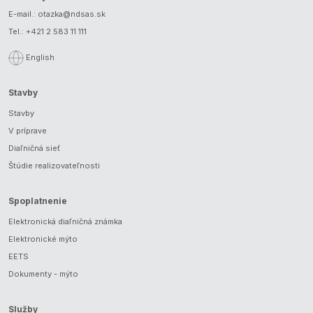
E-mail.:
otazka@ndsas.sk
Tel.:
+421 2 583 11 111
English
Stavby
Stavby
V príprave
Diaľničná sieť
Štúdie realizovateľnosti
Spoplatnenie
Elektronická diaľničná známka
Elektronické mýto
EETS
Dokumenty - mýto
Služby