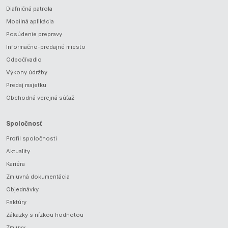
Diaľničná patrola
Mobilná aplikácia
Posúdenie prepravy
Informačno-predajné miesto
Odpočívadlo
Výkony údržby
Predaj majetku
Obchodná verejná súťaž
Spoločnosť
Profil spoločnosti
Aktuality
Kariéra
Zmluvná dokumentácia
Objednávky
Faktúry
Zákazky s nízkou hodnotou
Zmluvy