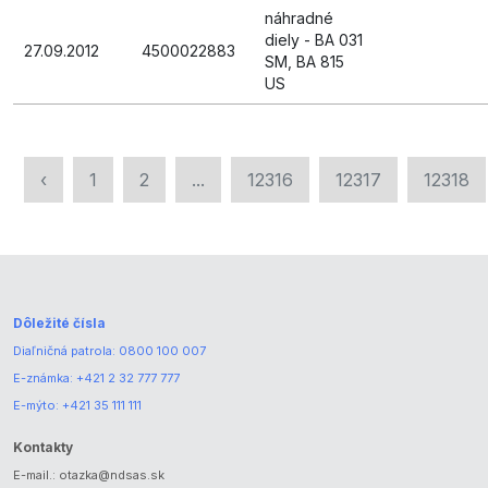
náhradné
diely - BA 031
27.09.2012
4500022883
SM, BA 815
US
‹
1
2
...
12316
12317
12318
Dôležité čísla
Diaľničná patrola:
0800 100 007
E-známka:
+421 2 32 777 777
E-mýto:
+421 35 111 111
Kontakty
E-mail.:
otazka@ndsas.sk