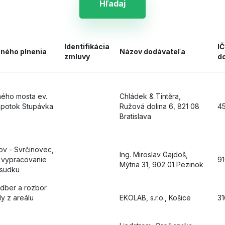
Hľadaj
Identifikácia
I
ného plnenia
Názov dodávateľa
zmluvy
d
ného mosta ev.
Chládek & Tintěra,
z potok Stupávka
Ružová dolina 6, 821 08
4
Bratislava
v - Svrčinovec,
Ing. Miroslav Gajdoš,
 vypracovanie
9
Mýtna 31, 902 01 Pezinok
osudku
dber a rozbor
y z areálu
EKOLAB, s.r.o., Košice
3