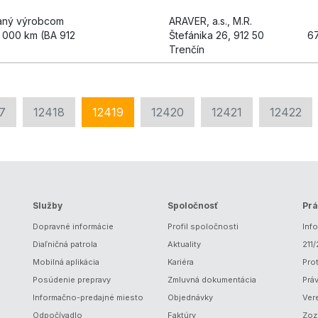
saný výrobcom
ARAVER, a.s., M.R.
 000 km (BA 912
Štefánika 26, 912 50
6
Trenčín
7
12418
12419
12420
12421
12422
Služby
Spoločnosť
Prá
Dopravné informácie
Profil spoločnosti
Inf
Diaľničná patrola
Aktuality
211
Mobilná aplikácia
Kariéra
Prot
Posúdenie prepravy
Zmluvná dokumentácia
Prá
Informačno-predajné miesto
Objednávky
Ver
Odpočívadlo
Faktúry
Zoz