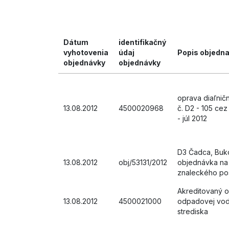
Dátum
identifikačný
vyhotovenia
údaj
Popis objedna
objednávky
objednávky
oprava diaľnič
13.08.2012
4500020968
č. D2 - 105 ce
- júl 2012
D3 Čadca, Buko
13.08.2012
obj/53131/2012
objednávka na
znaleckého p
Akreditovaný o
13.08.2012
4500021000
odpadovej vod
strediska