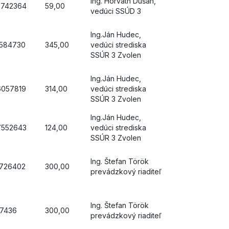
Ing. Horváth Dušan,
5742364
59,00
vedúci SSÚD 3
Ing.Ján Hudec,
1584730
345,00
vedúci strediska
SSÚR 3 Zvolen
Ing.Ján Hudec,
6057819
314,00
vedúci strediska
SSÚR 3 Zvolen
Ing.Ján Hudec,
7552643
124,00
vedúci strediska
SSÚR 3 Zvolen
Ing. Štefan Török
1726402
300,00
prevádzkový riaditeľ
Ing. Štefan Török
67436
300,00
prevádzkový riaditeľ