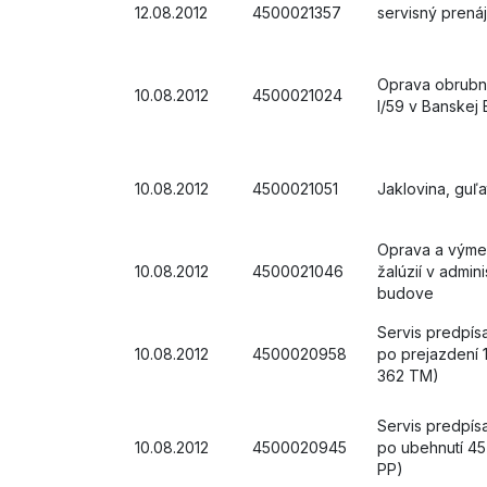
12.08.2012
4500021357
servisný prená
Oprava obrubn
10.08.2012
4500021024
I/59 v Banskej B
10.08.2012
4500021051
Jaklovina, guľat
Oprava a výmen
10.08.2012
4500021046
žalúzií v admini
budove
Servis predpí
10.08.2012
4500020958
po prejazdení 
362 TM)
Servis predpí
10.08.2012
4500020945
po ubehnutí 45
PP)