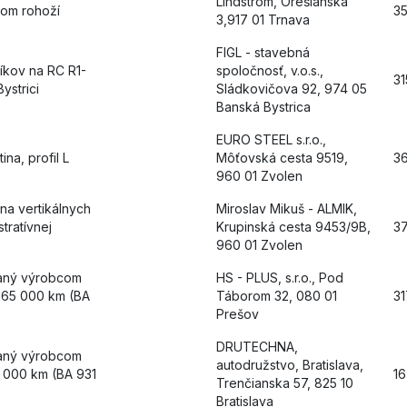
Lindstrom, Orešianska
jom rohoží
3
3,917 01 Trnava
FIGL - stavebná
íkov na RC R1-
spoločnosť, v.o.s.,
3
ystrici
Sládkovičova 92, 974 05
Banská Bystrica
EURO STEEL s.r.o.,
ina, profil L
Môťovská cesta 9519,
3
960 01 Zvolen
a vertikálnych
Miroslav Mikuš - ALMIK,
stratívnej
Krupinská cesta 9453/9B,
3
960 01 Zvolen
saný výrobcom
HS - PLUS, s.r.o., Pod
165 000 km (BA
Táborom 32, 080 01
3
Prešov
DRUTECHNA,
saný výrobcom
autodružstvo, Bratislava,
 000 km (BA 931
1
Trenčianska 57, 825 10
Bratislava