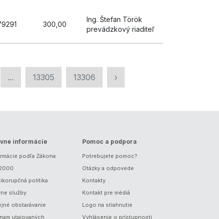
Ing. Štefan Török
79291
300,00
prevádzkový riaditeľ
...
13305
13306
›
vne informácie
Pomoc a podpora
ormácie podľa Zákona
Potrebujete pomoc?
/2000
Otázky a odpovede
ikorupčná politika
Kontakty
vne služby
Kontakt pre médiá
ejné obstarávanie
Logo na stiahnutie
nam utajovaných
Vyhlásenie o prístupnosti