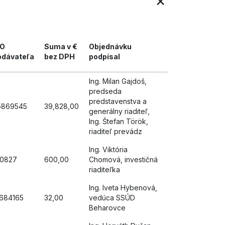
×
ČO
Suma v €
Objednávku
odávateľa
bez DPH
podpísal
Ing. Milan Gajdoš,
predseda
predstavenstva a
5869545
39,828,00
generálny riaditeľ,
Ing. Štefan Török,
riaditeľ prevádz
Ing. Viktória
10827
600,00
Chomová, investičná
riaditeľka
Ing. Iveta Hybenová,
1684165
32,00
vedúca SSÚD
Beharovce