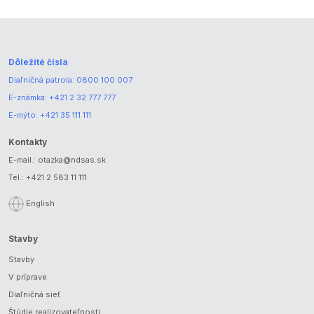
Dôležité čísla
Diaľničná patrola:
0800 100 007
E-známka:
+421 2 32 777 777
E-mýto:
+421 35 111 111
Kontakty
E-mail.:
otazka@ndsas.sk
Tel.:
+421 2 583 11 111
English
Stavby
Stavby
V príprave
Diaľničná sieť
Štúdie realizovateľnosti