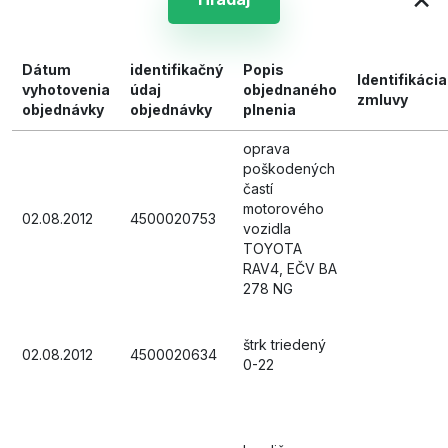
Dátum
identifikačný
Popis
Identifikácia
vyhotovenia
údaj
objednaného
zmluvy
objednávky
objednávky
plnenia
oprava
poškodených
častí
motorového
02.08.2012
4500020753
vozidla
TOYOTA
RAV4, EČV BA
278 NG
štrk triedený
02.08.2012
4500020634
0-22