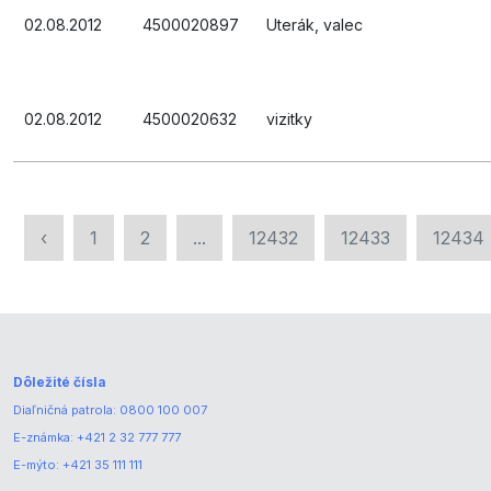
02.08.2012
4500020897
Uterák, valec
02.08.2012
4500020632
vizitky
‹
1
2
...
12432
12433
12434
Dôležité čísla
Diaľničná patrola:
0800 100 007
E-známka:
+421 2 32 777 777
E-mýto:
+421 35 111 111