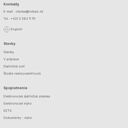
Kontakty
E-mail.:
otazka@ndsas.sk
Tel.:
+421 2 583 11 111
English
Stavby
Stavby
V príprave
Diaľničná sieť
Štúdie realizovateľnosti
Spoplatnenie
Elektronická diaľničná známka
Elektronické mýto
EETS
Dokumenty - mýto