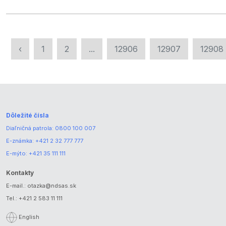
‹
1
2
...
12906
12907
12908
Dôležité čísla
Diaľničná patrola:
0800 100 007
E-známka:
+421 2 32 777 777
E-mýto:
+421 35 111 111
Kontakty
E-mail.:
otazka@ndsas.sk
Tel.:
+421 2 583 11 111
English