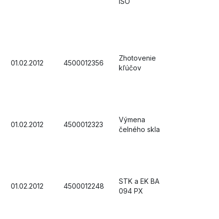
ISO
Zhotovenie
01.02.2012
4500012356
kľúčov
Výmena
01.02.2012
4500012323
čelného skla
STK a EK BA
01.02.2012
4500012248
094 PX