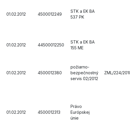
STK a EK BA
01.02.2012
4500012249
537 PK
STK a EK BA
01.02.2012
44500012250
155 ME
požiarno-
01.02.2012
4500012380
bezpečnostný
ZML/224/201
servis 02/2012
Právo
01.02.2012
4500012313
Európskej
únie