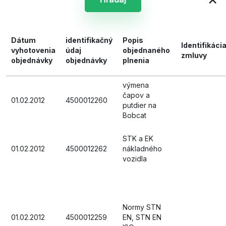
Dátum
identifikačný
Popis
Identifikáci
vyhotovenia
údaj
objednaného
zmluvy
objednávky
objednávky
plnenia
výmena
čapov a
01.02.2012
4500012260
putdier na
Bobcat
STK a EK
01.02.2012
4500012262
nákladného
vozidla
Normy STN
01.02.2012
4500012259
EN, STN EN