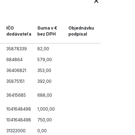
×
IČO
Suma v €
Objednávku
dodávateľa
bez DPH
podpísal
35878339
82,00
684864
579,00
36406821
353,00
35875151
392,00
36415685
688,00
1041648498
1,000,00
1041648498
750,00
31322000
0,00