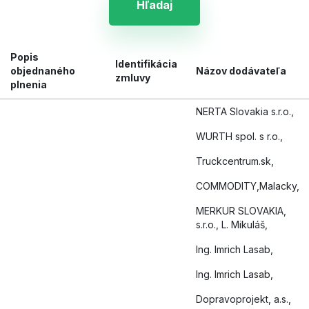
Hľadaj
Popis
Identifikácia
objednaného
Názov dodávateľa
zmluvy
plnenia
NERTA Slovakia s.r.o.,
WURTH spol. s r.o.,
Truckcentrum.sk,
COMMODITY,Malacky,
MERKUR SLOVAKIA,
s.r.o., L. Mikuláš,
Ing. Imrich Lasab,
Ing. Imrich Lasab,
Dopravoprojekt, a.s.,