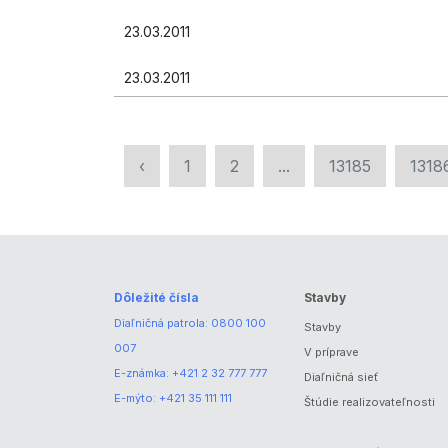
23.03.2011
23.03.2011
‹
1
2
...
13185
1318
Dôležité čísla
Stavby
Diaľničná patrola:
0800 100
Stavby
007
V príprave
E-známka:
+421 2 32 777 777
Diaľničná sieť
E-mýto:
+421 35 111 111
Štúdie realizovateľnosti