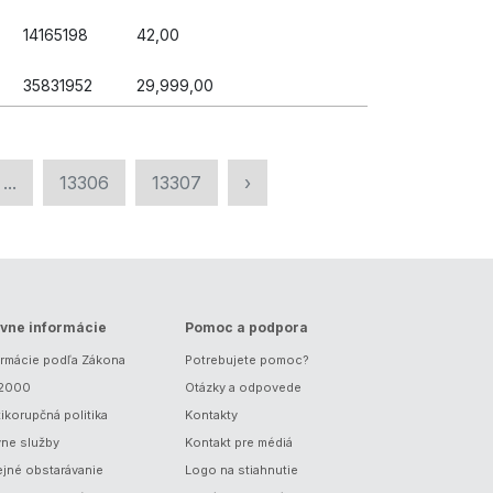
14165198
42,00
35831952
29,999,00
...
13306
13307
›
vne informácie
Pomoc a podpora
ormácie podľa Zákona
Potrebujete pomoc?
/2000
Otázky a odpovede
ikorupčná politika
Kontakty
vne služby
Kontakt pre médiá
ejné obstarávanie
Logo na stiahnutie