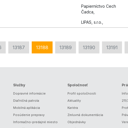
Papierníctvo Cech
Čadca,
LIPAS, s.r.o.,
6
13187
13188
13189
13190
13191
Služby
Spoločnosť
Prá
Dopravné informácie
Profil spoločnosti
Inf
Diaľničná patrola
Aktuality
211
Mobilná aplikácia
Kariéra
Prot
Posúdenie prepravy
Zmluvná dokumentácia
Prá
Informačno-predajné miesto
Objednávky
Ver