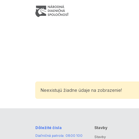
Neexistujú žiadne údaje na zobrazenie!
Dôležité čísla
Stavby
Diaľničná patrola:
0800 100
Stavby