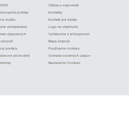
/2000
Otázky a odpovede
ikorupčná politika
Kontakty
vne služby
Kontakt pre médiá
ejné obstarávanie
Logo na stiahnutie
nam utajovaných
Vyhlásenie o prístupnosti
točností
Mapa stránok
ový predpis
Používanie cookies
obecné obchodné
Ochrana osobných údajov
mienky
Nastavenie Cookies