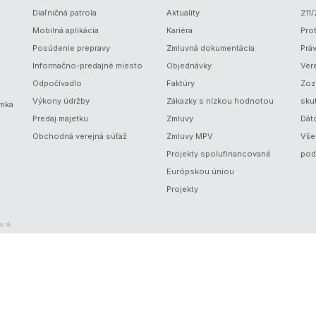
Diaľničná patrola
Aktuality
211
Mobilná aplikácia
Kariéra
Prot
Posúdenie prepravy
Zmluvná dokumentácia
Prá
Informačno-predajné miesto
Objednávky
Ver
Odpočívadlo
Faktúry
Zoz
Výkony údržby
Zákazky s nízkou hodnotou
sku
ámka
Predaj majetku
Zmluvy
Dát
Obchodná verejná súťaž
Zmluvy MPV
Vše
Projekty spolufinancované
pod
Európskou úniou
Projekty
a.sk