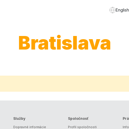
English
Bratislava
Služby
Spoločnosť
Prá
Dopravné informácie
Profil spoločnosti
Inf