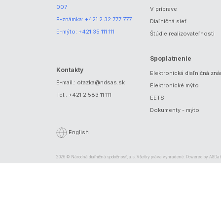
007
V príprave
E-známka:
+421 2 32 777 777
Diaľničná sieť
E-mýto:
+421 35 111 111
Štúdie realizovateľnosti
Spoplatnenie
Kontakty
Elektronická diaľničná zn
E-mail.:
otazka@ndsas.sk
Elektronické mýto
Tel.:
+421 2 583 11 111
EETS
Dokumenty - mýto
English
2026 © Národná diaľničná spoločnosť, a.s. Všetky práva vyhradené. Powered by
ASDat