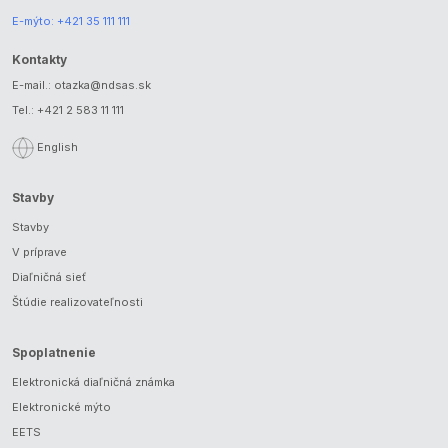
E-mýto:
+421 35 111 111
Kontakty
E-mail.:
otazka@ndsas.sk
Tel.:
+421 2 583 11 111
English
Stavby
Stavby
V príprave
Diaľničná sieť
Štúdie realizovateľnosti
Spoplatnenie
Elektronická diaľničná známka
Elektronické mýto
EETS