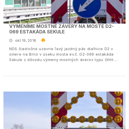
VYMENÍME MOSTNÉ ZÁVERY NA MOSTE D2-
069 ESTAKÁDA SEKULE
okt 19, 2018
NDS čiastočne uzavrie ľavý jazdný pás diaľnice D2 v
smere na Brno v úseku mosta ev.č. D2-069 estakáda
Sekule z dôvodu výmeny mostných áverov typu GHH.