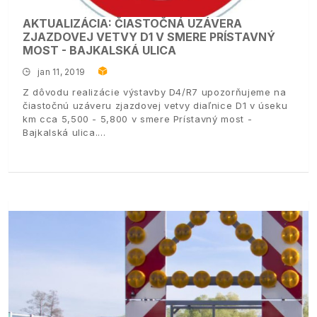
AKTUALIZÁCIA: ČIASTOČNÁ UZÁVERA
ZJAZDOVEJ VETVY D1 V SMERE PRÍSTAVNÝ
MOST - BAJKALSKÁ ULICA
jan 11, 2019
Z dôvodu realizácie výstavby D4/R7 upozorňujeme na
čiastočnú uzáveru zjazdovej vetvy diaľnice D1 v úseku
km cca 5,500 - 5,800 v smere Prístavný most -
Bajkalská ulica.