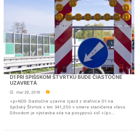
D1 PRI SPIŠSKOM ŠTVRTKU BUDE ČIASTOČNE
UZAVRETÁ
mar 29, 2019
<p>NDS čiastočne uzavrie zjazd z diaľnice D1 na
Spišský Štvrtok v km 341,250 v smere staničenia vľavo.
Dôvodom je výstavba sila na posypovú soľ.</p>