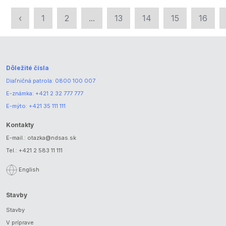
‹
1
2
...
13
14
15
16
Dôležité čísla
Diaľničná patrola:
0800 100 007
E-známka:
+421 2 32 777 777
E-mýto:
+421 35 111 111
Kontakty
E-mail.:
otazka@ndsas.sk
Tel.:
+421 2 583 11 111
English
Stavby
Stavby
V príprave