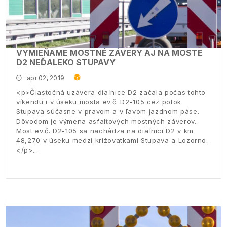
VYMIEŇAME MOSTNÉ ZÁVERY AJ NA MOSTE
D2 NEĎALEKO STUPAVY
apr 02, 2019
<p>Čiastočná uzávera diaľnice D2 začala počas tohto
víkendu i v úseku mosta ev.č. D2-105 cez potok
Stupava súčasne v pravom a v ľavom jazdnom páse.
Dôvodom je výmena asfaltových mostných záverov.
Most ev.č. D2-105 sa nachádza na diaľnici D2 v km
48,270 v úseku medzi križovatkami Stupava a Lozorno.
</p>