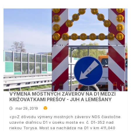
VÝMENA MOSTNÝCH ZÁVEROV NA D1 MEDZI
KRIŽOVATKAMI PREŠOV - JUH A LEMEŠANY
mar 29, 2019
<p>Z dôvodu výmeny mostných záverov NDS čiastočne
uzavrie diaľnicu D1 v úseku mosta ev. č. D1-352 nad
riekou Torysa. Most sa nachádza na D1 v km 411,040