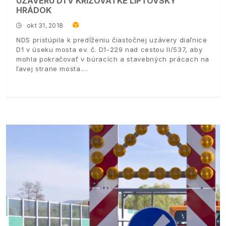
UZÁVERU D1 V KRIŽOVATKE LIPTOVSKÝ
HRÁDOK
okt 31, 2018
NDS pristúpila k predĺženiu čiastočnej uzávery diaľnice
D1 v úseku mosta ev. č. D1-229 nad cestou II/537, aby
mohla pokračovať v búracích a stavebných prácach na
ľavej strane mosta.