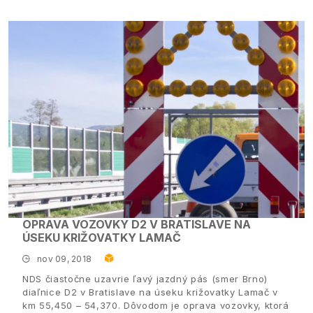
OPRAVA VOZOVKY D2 V BRATISLAVE NA
ÚSEKU KRIŽOVATKY LAMAČ
nov 09, 2018
NDS čiastočne uzavrie ľavý jazdný pás (smer Brno)
diaľnice D2 v Bratislave na úseku križovatky Lamač v
km 55,450 – 54,370. Dôvodom je oprava vozovky, ktorá