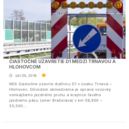
ČIASTOČNÉ UZAVRETIE D1 MEDZI TRNAVOU A
HLOHOVCOM
okt 05, 2018
NDS čiastočne uzavrie diaľnicu D1 v úseku Trnava –
Hlohovec. Dôvodom obmedzenia je oprava vozovky
vonkajšieho jazdného pruhu a krajnice ľavého
jazdného pásu (smer Bratislava) v km 58,900 –
55,500.