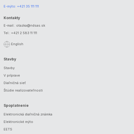
E-mýto:
+421 35 111 111
Kontakty
E-mail.:
otazka@ndsas.sk
Tel.:
+421 2 583 11 111
English
Stavby
Stavby
V príprave
Diaľničná sieť
Štúdie realizovateľnosti
Spoplatnenie
Elektronická diaľničná známka
Elektronické mýto
EETS