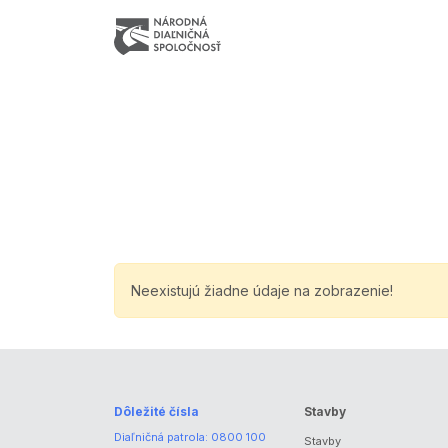
Neexistujú žiadne údaje na zobrazenie!
Dôležité čísla
Stavby
Diaľničná patrola:
0800 100
Stavby