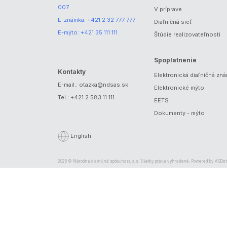
007
V príprave
E-známka:
+421 2 32 777 777
Diaľničná sieť
E-mýto:
+421 35 111 111
Štúdie realizovateľnosti
Spoplatnenie
Kontakty
Elektronická diaľničná zn
E-mail.:
otazka@ndsas.sk
Elektronické mýto
Tel.:
+421 2 583 11 111
EETS
Dokumenty - mýto
English
2026 © Národná diaľničná spoločnosť, a.s. Všetky práva vyhradené. Powered by
ASDat