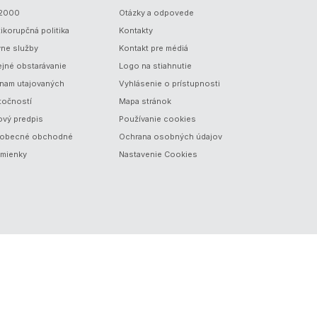
/2000
Otázky a odpovede
ikorupčná politika
Kontakty
vne služby
Kontakt pre médiá
ejné obstarávanie
Logo na stiahnutie
nam utajovaných
Vyhlásenie o prístupnosti
točností
Mapa stránok
ový predpis
Používanie cookies
obecné obchodné
Ochrana osobných údajov
mienky
Nastavenie Cookies