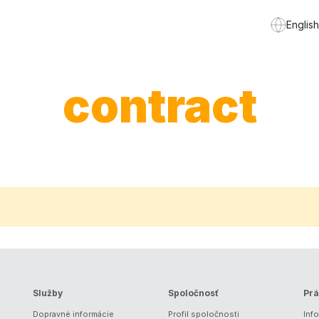
English
contract
Služby
Spoločnosť
Prá
Dopravné informácie
Profil spoločnosti
Inf