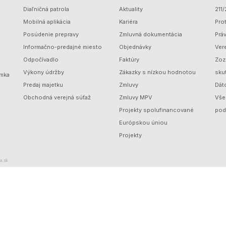
Diaľničná patrola
Aktuality
211
Mobilná aplikácia
Kariéra
Prot
Posúdenie prepravy
Zmluvná dokumentácia
Prá
Informačno-predajné miesto
Objednávky
Ver
Odpočívadlo
Faktúry
Zoz
Výkony údržby
Zákazky s nízkou hodnotou
sku
ámka
Predaj majetku
Zmluvy
Dát
Obchodná verejná súťaž
Zmluvy MPV
Vše
Projekty spolufinancované
pod
Európskou úniou
Projekty
a.sk