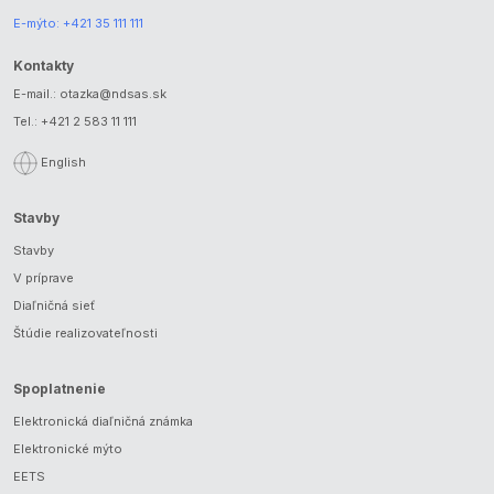
E-mýto:
+421 35 111 111
Kontakty
E-mail.:
otazka@ndsas.sk
Tel.:
+421 2 583 11 111
English
Stavby
Stavby
V príprave
Diaľničná sieť
Štúdie realizovateľnosti
Spoplatnenie
Elektronická diaľničná známka
Elektronické mýto
EETS