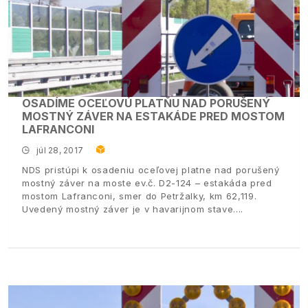
OSADÍME OCEĽOVÚ PLATŇU NAD PORUŠENÝ
MOSTNÝ ZÁVER NA ESTAKÁDE PRED MOSTOM
LAFRANCONI
júl 28, 2017
NDS pristúpi k osadeniu oceľovej platne nad porušený
mostný záver na moste ev.č. D2-124 – estakáda pred
mostom Lafranconi, smer do Petržalky, km 62,119.
Uvedený mostný záver je v havarijnom stave.