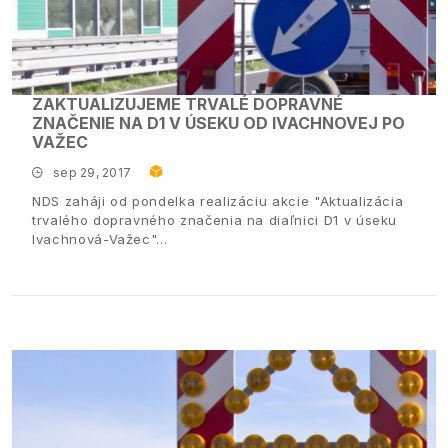
ZAKTUALIZUJEME TRVALÉ DOPRAVNÉ
ZNAČENIE NA D1 V ÚSEKU OD IVACHNOVEJ PO
VAŽEC
sep 29, 2017
NDS zaháji od pondelka realizáciu akcie "Aktualizácia
trvalého dopravného značenia na diaľnici D1 v úseku
Ivachnová-Važec"