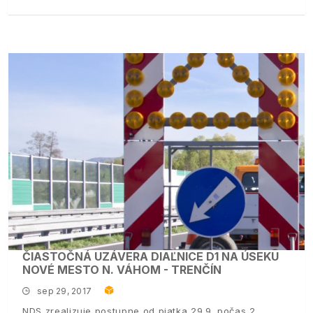
ČIASTOČNÁ UZÁVERA DIAĽNICE D1 NA ÚSEKU
NOVÉ MESTO N. VÁHOM - TRENČÍN
sep 29, 2017
NDS zrealizuje postupne od piatka 29.9. počas 2