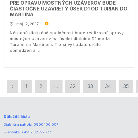
PRE OPRAVU MOSTNÝCH UZÁVEROV BUDE
ČIASTOČNE UZAVRETÝ ÚSEK D1 OD TURIAN DO
MARTINA
máj 12, 2017
Národná diaľničná spoločnosť bude realizovať opravy
mostných uzáverov na úseku diaľnice D1 medzi
Turanmi a Martinom. Tie si vyžiadajú určité
obmedzenia.
‹
1
2
...
32
33
34
35
Dôležité čísla
Diaľničná patrola:
0800 100 007
E-známka:
+421 2 32 777 777