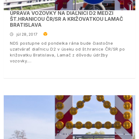
ÚPRAVA VOZOVKY NA DIAĽNICI D2 MEDZI
ŠT.HRANICOU ČR/SR A KRIŽOVATKOU LAMAČ
BRATISLAVA
júl 28, 2017
NDS postupne od pondelka rána bude čiastočne
uzatvárať diaľnicu D2 v úseku od št.hranice ČR/SR po
križovatku Bratislava, Lamač z dôvodu údržby
vozovky.