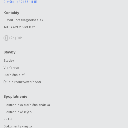
E-mýto:
+421 35 111 111
Kontakty
E-mail.:
otazka@ndsas.sk
Tel.:
+421 2 583 11 111
English
Stavby
Stavby
V príprave
Diaľničná sieť
Štúdie realizovateľnosti
Spoplatnenie
Elektronická diaľničná známka
Elektronické mýto
EETS
Dokumenty - mýto