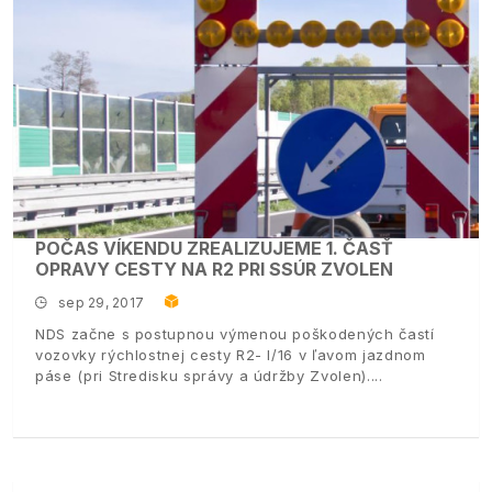
POČAS VÍKENDU ZREALIZUJEME 1. ČASŤ
OPRAVY CESTY NA R2 PRI SSÚR ZVOLEN
sep 29, 2017
NDS začne s postupnou výmenou poškodených častí
vozovky rýchlostnej cesty R2- I/16 v ľavom jazdnom
páse (pri Stredisku správy a údržby Zvolen).