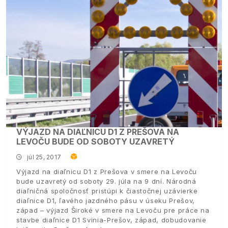
VÝJAZD NA DIAĽNICU D1 Z PREŠOVA NA
LEVOČU BUDE OD SOBOTY UZAVRETÝ
júl 25, 2017
Výjazd na diaľnicu D1 z Prešova v smere na Levoču
bude uzavretý od soboty 29. júla na 9 dní. Národná
diaľničná spoločnosť pristúpi k čiastočnej uzávierke
diaľnice D1, ľavého jazdného pásu v úseku Prešov,
západ – výjazd Široké v smere na Levoču pre práce na
stavbe diaľnice D1 Svinia-Prešov, západ, dobudovanie