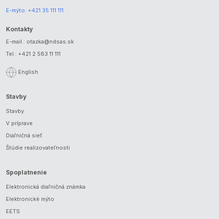
E-mýto:
+421 35 111 111
Kontakty
E-mail.:
otazka@ndsas.sk
Tel.:
+421 2 583 11 111
English
Stavby
Stavby
V príprave
Diaľničná sieť
Štúdie realizovateľnosti
Spoplatnenie
Elektronická diaľničná známka
Elektronické mýto
EETS