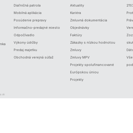
Diaľničná patrola
Aktuality
211
Mobilná aplikácia
Kariéra
Prot
Posúdenie prepravy
Zmluvná dokumentácia
Prá
Informačno-predajné miesto
Objednávky
Ver
Odpočívadlo
Faktúry
Zoz
Výkony údržby
Zákazky s nízkou hodnotou
sku
ámka
Predaj majetku
Zmluvy
Dát
Obchodná verejná súťaž
Zmluvy MPV
Vše
Projekty spolufinancované
pod
Európskou úniou
Projekty
a.sk