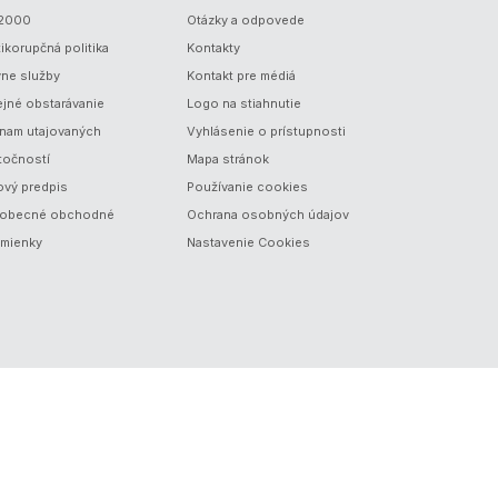
/2000
Otázky a odpovede
ikorupčná politika
Kontakty
vne služby
Kontakt pre médiá
ejné obstarávanie
Logo na stiahnutie
nam utajovaných
Vyhlásenie o prístupnosti
točností
Mapa stránok
ový predpis
Používanie cookies
obecné obchodné
Ochrana osobných údajov
mienky
Nastavenie Cookies