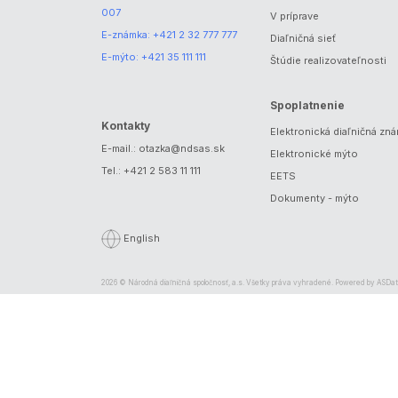
007
V príprave
E-známka:
+421 2 32 777 777
Diaľničná sieť
E-mýto:
+421 35 111 111
Štúdie realizovateľnosti
Spoplatnenie
Kontakty
Elektronická diaľničná zn
E-mail.:
otazka@ndsas.sk
Elektronické mýto
Tel.:
+421 2 583 11 111
EETS
Dokumenty - mýto
English
2026 © Národná diaľničná spoločnosť, a.s. Všetky práva vyhradené. Powered by
ASDat