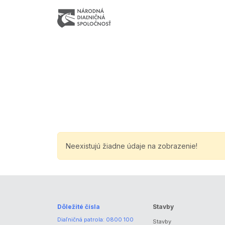
Neexistujú žiadne údaje na zobrazenie!
Dôležité čísla
Stavby
Diaľničná patrola:
0800 100
Stavby