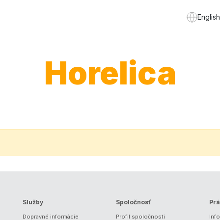
English
Horelica
Služby
Spoločnosť
Prá
Dopravné informácie
Profil spoločnosti
Inf