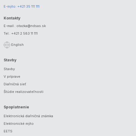
E-mýto:
+421 35 111 111
Kontakty
E-mail.:
otazka@ndsas.sk
Tel.:
+421 2 583 11 111
English
Stavby
Stavby
V príprave
Diaľničná sieť
Štúdie realizovateľnosti
Spoplatnenie
Elektronická diaľničná známka
Elektronické mýto
EETS