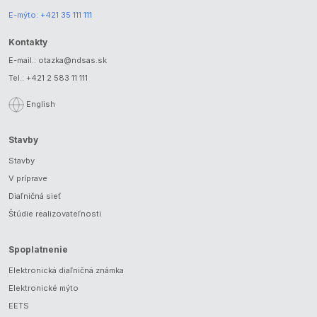
E-mýto:
+421 35 111 111
Kontakty
E-mail.:
otazka@ndsas.sk
Tel.:
+421 2 583 11 111
English
Stavby
Stavby
V príprave
Diaľničná sieť
Štúdie realizovateľnosti
Spoplatnenie
Elektronická diaľničná známka
Elektronické mýto
EETS