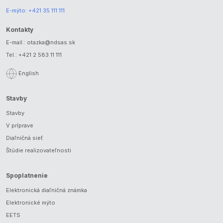
E-mýto:
+421 35 111 111
Kontakty
E-mail.:
otazka@ndsas.sk
Tel.:
+421 2 583 11 111
English
Stavby
Stavby
V príprave
Diaľničná sieť
Štúdie realizovateľnosti
Spoplatnenie
Elektronická diaľničná známka
Elektronické mýto
EETS