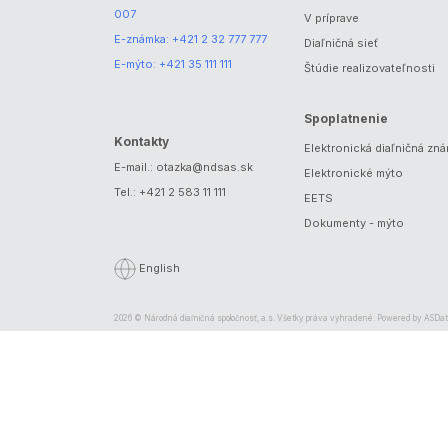
007
V príprave
E-známka:
+421 2 32 777 777
Diaľničná sieť
E-mýto:
+421 35 111 111
Štúdie realizovateľnosti
Spoplatnenie
Kontakty
Elektronická diaľničná zn
E-mail.:
otazka@ndsas.sk
Elektronické mýto
Tel.:
+421 2 583 11 111
EETS
Dokumenty - mýto
English
2026 © Národná diaľničná spoločnosť, a.s. Všetky práva vyhradené. Powered by
ASDat