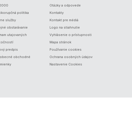
/2000
Otázky a odpovede
ikorupčná politika
Kontakty
vne služby
Kontakt pre médiá
ejné obstarávanie
Logo na stiahnutie
nam utajovaných
Vyhlásenie o prístupnosti
točností
Mapa stránok
ový predpis
Používanie cookies
obecné obchodné
Ochrana osobných údajov
mienky
Nastavenie Cookies