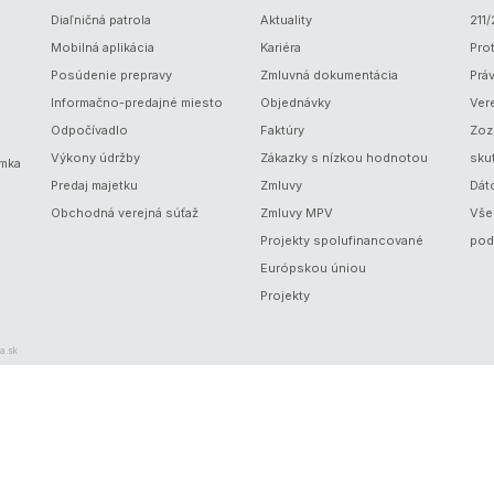
Diaľničná patrola
Aktuality
211
Mobilná aplikácia
Kariéra
Prot
Posúdenie prepravy
Zmluvná dokumentácia
Prá
Informačno-predajné miesto
Objednávky
Ver
Odpočívadlo
Faktúry
Zoz
Výkony údržby
Zákazky s nízkou hodnotou
sku
ámka
Predaj majetku
Zmluvy
Dát
Obchodná verejná súťaž
Zmluvy MPV
Vše
Projekty spolufinancované
pod
Európskou úniou
Projekty
a.sk