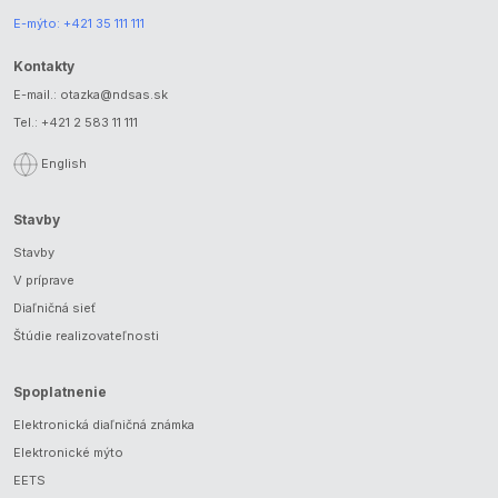
E-mýto:
+421 35 111 111
Kontakty
E-mail.:
otazka@ndsas.sk
Tel.:
+421 2 583 11 111
English
Stavby
Stavby
V príprave
Diaľničná sieť
Štúdie realizovateľnosti
Spoplatnenie
Elektronická diaľničná známka
Elektronické mýto
EETS