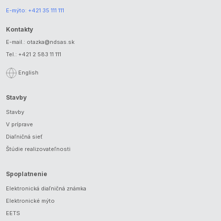
E-mýto:
+421 35 111 111
Kontakty
E-mail.:
otazka@ndsas.sk
Tel.:
+421 2 583 11 111
English
Stavby
Stavby
V príprave
Diaľničná sieť
Štúdie realizovateľnosti
Spoplatnenie
Elektronická diaľničná známka
Elektronické mýto
EETS