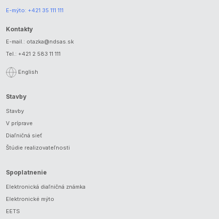
E-mýto:
+421 35 111 111
Kontakty
E-mail.:
otazka@ndsas.sk
Tel.:
+421 2 583 11 111
English
Stavby
Stavby
V príprave
Diaľničná sieť
Štúdie realizovateľnosti
Spoplatnenie
Elektronická diaľničná známka
Elektronické mýto
EETS