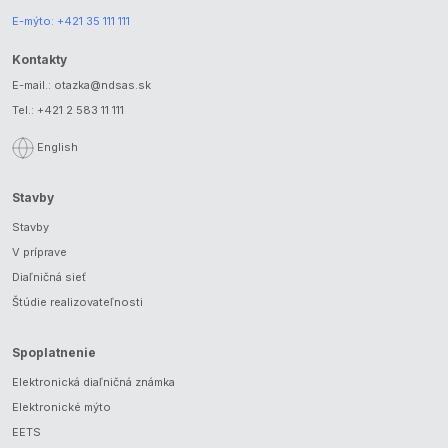
E-mýto:
+421 35 111 111
Kontakty
E-mail.:
otazka@ndsas.sk
Tel.:
+421 2 583 11 111
English
Stavby
Stavby
V príprave
Diaľničná sieť
Štúdie realizovateľnosti
Spoplatnenie
Elektronická diaľničná známka
Elektronické mýto
EETS