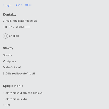
E-mýto:
+421 35 111 111
Kontakty
E-mail.:
otazka@ndsas.sk
Tel.:
+421 2 583 11 111
English
Stavby
Stavby
V príprave
Diaľničná sieť
Štúdie realizovateľnosti
Spoplatnenie
Elektronická diaľničná známka
Elektronické mýto
EETS