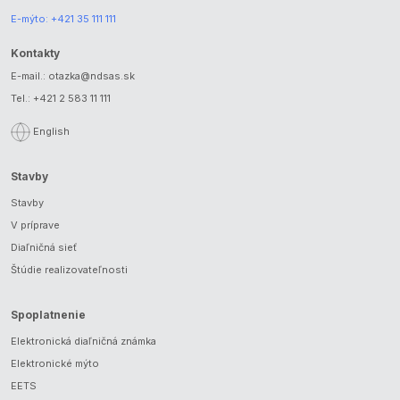
E-mýto:
+421 35 111 111
Kontakty
E-mail.:
otazka@ndsas.sk
Tel.:
+421 2 583 11 111
English
Stavby
Stavby
V príprave
Diaľničná sieť
Štúdie realizovateľnosti
Spoplatnenie
Elektronická diaľničná známka
Elektronické mýto
EETS