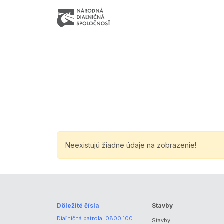
Neexistujú žiadne údaje na zobrazenie!
Dôležité čísla
Stavby
Diaľničná patrola:
0800 100
Stavby