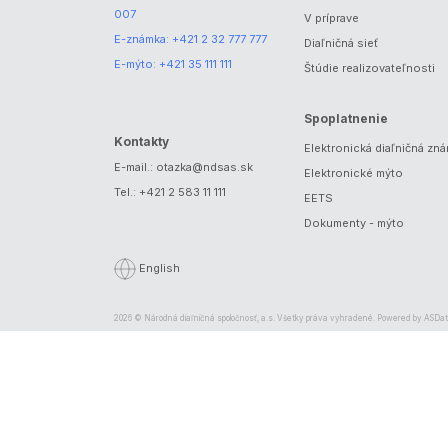
007
V príprave
E-známka:
+421 2 32 777 777
Diaľničná sieť
E-mýto:
+421 35 111 111
Štúdie realizovateľnosti
Spoplatnenie
Kontakty
Elektronická diaľničná zn
E-mail.:
otazka@ndsas.sk
Elektronické mýto
Tel.:
+421 2 583 11 111
EETS
Dokumenty - mýto
English
2026 © Národná diaľničná spoločnosť, a.s. Všetky práva vyhradené. Powered by
ASDat