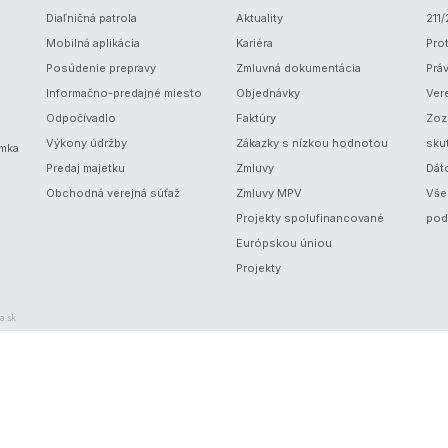
Diaľničná patrola
Aktuality
211
Mobilná aplikácia
Kariéra
Prot
Posúdenie prepravy
Zmluvná dokumentácia
Prá
Informačno-predajné miesto
Objednávky
Ver
Odpočívadlo
Faktúry
Zoz
Výkony údržby
Zákazky s nízkou hodnotou
sku
ámka
Predaj majetku
Zmluvy
Dát
Obchodná verejná súťaž
Zmluvy MPV
Vše
Projekty spolufinancované
pod
Európskou úniou
Projekty
a.sk