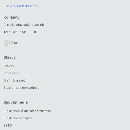
E-mýto:
+421 35 111 111
Kontakty
E-mail.:
otazka@ndsas.sk
Tel.:
+421 2 583 11 111
English
Stavby
Stavby
V príprave
Diaľničná sieť
Štúdie realizovateľnosti
Spoplatnenie
Elektronická diaľničná známka
Elektronické mýto
EETS