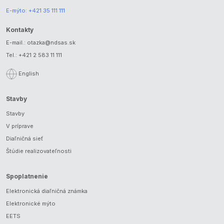
E-mýto:
+421 35 111 111
Kontakty
E-mail.:
otazka@ndsas.sk
Tel.:
+421 2 583 11 111
English
Stavby
Stavby
V príprave
Diaľničná sieť
Štúdie realizovateľnosti
Spoplatnenie
Elektronická diaľničná známka
Elektronické mýto
EETS