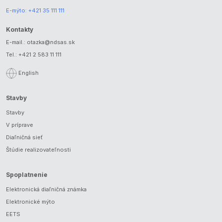
E-mýto:
+421 35 111 111
Kontakty
E-mail.:
otazka@ndsas.sk
Tel.:
+421 2 583 11 111
English
Stavby
Stavby
V príprave
Diaľničná sieť
Štúdie realizovateľnosti
Spoplatnenie
Elektronická diaľničná známka
Elektronické mýto
EETS