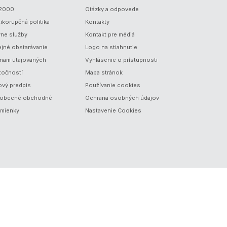
/2000
Otázky a odpovede
ikorupčná politika
Kontakty
vne služby
Kontakt pre médiá
ejné obstarávanie
Logo na stiahnutie
nam utajovaných
Vyhlásenie o prístupnosti
točností
Mapa stránok
ový predpis
Používanie cookies
obecné obchodné
Ochrana osobných údajov
mienky
Nastavenie Cookies