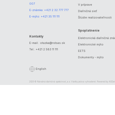
007
V príprave
E-známka:
+421 2 32 777 777
Diaľničná sieť
E-mýto:
+421 35 111 111
Štúdie realizovateľnosti
Spoplatnenie
Kontakty
Elektronická diaľničná zn
E-mail.:
otazka@ndsas.sk
Elektronické mýto
Tel.:
+421 2 583 11 111
EETS
Dokumenty - mýto
English
2026 © Národná diaľničná spoločnosť, a.s. Všetky práva vyhradené. Powered by
ASDat