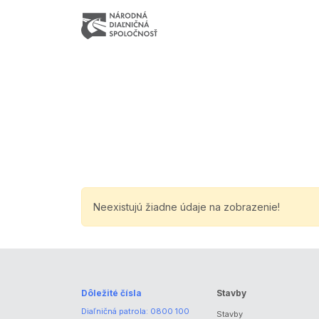
Neexistujú žiadne údaje na zobrazenie!
Dôležité čísla
Stavby
Diaľničná patrola:
0800 100
Stavby