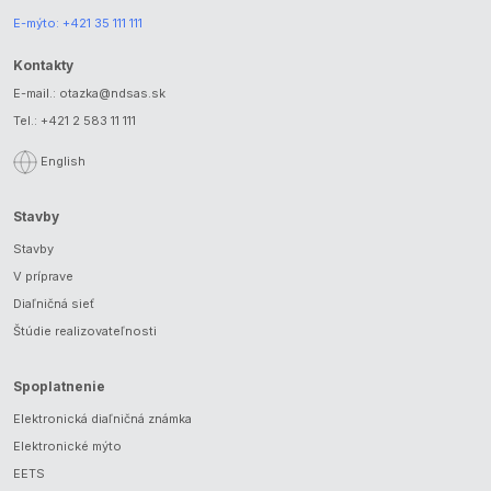
E-mýto:
+421 35 111 111
Kontakty
E-mail.:
otazka@ndsas.sk
Tel.:
+421 2 583 11 111
English
Stavby
Stavby
V príprave
Diaľničná sieť
Štúdie realizovateľnosti
Spoplatnenie
Elektronická diaľničná známka
Elektronické mýto
EETS