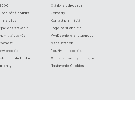
/2000
Otázky a odpovede
ikorupčná politika
Kontakty
vne služby
Kontakt pre médiá
ejné obstarávanie
Logo na stiahnutie
nam utajovaných
Vyhlásenie o prístupnosti
točností
Mapa stránok
ový predpis
Používanie cookies
obecné obchodné
Ochrana osobných údajov
mienky
Nastavenie Cookies