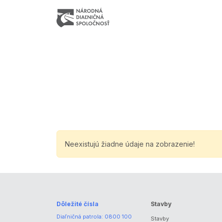
Neexistujú žiadne údaje na zobrazenie!
Dôležité čísla
Stavby
Diaľničná patrola:
0800 100
Stavby