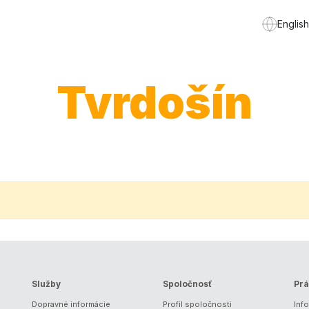
English
Tvrdošín
Služby
Spoločnosť
Prá
Dopravné informácie
Profil spoločnosti
Inf