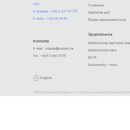
007
V príprave
E-známka:
+421 2 32 777 777
Diaľničná sieť
E-mýto:
+421 35 111 111
Štúdie realizovateľnosti
Spoplatnenie
Kontakty
Elektronická diaľničná zn
E-mail.:
otazka@ndsas.sk
Elektronické mýto
Tel.:
+421 2 583 11 111
EETS
Dokumenty - mýto
English
2026 © Národná diaľničná spoločnosť, a.s. Všetky práva vyhradené. Powered by
ASDat