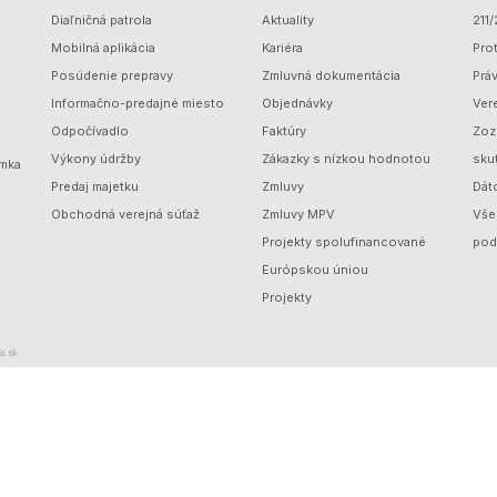
Diaľničná patrola
Aktuality
211
Mobilná aplikácia
Kariéra
Prot
Posúdenie prepravy
Zmluvná dokumentácia
Prá
Informačno-predajné miesto
Objednávky
Ver
Odpočívadlo
Faktúry
Zoz
Výkony údržby
Zákazky s nízkou hodnotou
sku
ámka
Predaj majetku
Zmluvy
Dát
Obchodná verejná súťaž
Zmluvy MPV
Vše
Projekty spolufinancované
pod
Európskou úniou
Projekty
a.sk