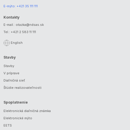
E-mýto:
+421 35 111 111
Kontakty
E-mail.:
otazka@ndsas.sk
Tel.:
+421 2 583 11 111
English
Stavby
Stavby
V príprave
Diaľničná sieť
Štúdie realizovateľnosti
Spoplatnenie
Elektronická diaľničná známka
Elektronické mýto
EETS