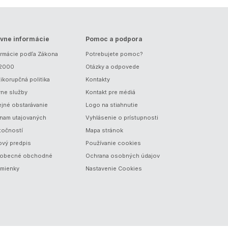
vne informácie
Pomoc a podpora
ormácie podľa Zákona
Potrebujete pomoc?
/2000
Otázky a odpovede
ikorupčná politika
Kontakty
vne služby
Kontakt pre médiá
ejné obstarávanie
Logo na stiahnutie
nam utajovaných
Vyhlásenie o prístupnosti
točností
Mapa stránok
ový predpis
Používanie cookies
obecné obchodné
Ochrana osobných údajov
mienky
Nastavenie Cookies