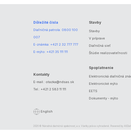
Dôležité čísla
Stavby
Diaľničná patrola:
0800 100
Stavby
007
V príprave
E-známka:
+421 2 32 777 777
Diaľničná sieť
E-mýto:
+421 35 111 111
Štúdie realizovateľnosti
Spoplatnenie
Kontakty
Elektronická diaľničná zn
E-mail.:
otazka@ndsas.sk
Elektronické mýto
Tel.:
+421 2 583 11 111
EETS
Dokumenty - mýto
English
2026 © Národná diaľničná spoločnosť, a.s. Všetky práva vyhradené. Powered by
ASDat