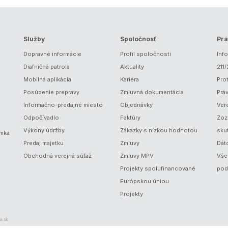
Služby
Spoločnosť
Prá
Dopravné informácie
Profil spoločnosti
Inf
Diaľničná patrola
Aktuality
211
Mobilná aplikácia
Kariéra
Prot
Posúdenie prepravy
Zmluvná dokumentácia
Prá
Informačno-predajné miesto
Objednávky
Ver
Odpočívadlo
Faktúry
Zoz
Výkony údržby
Zákazky s nízkou hodnotou
sku
ámka
Predaj majetku
Zmluvy
Dát
Obchodná verejná súťaž
Zmluvy MPV
Vše
Projekty spolufinancované
pod
Európskou úniou
Projekty
a.sk