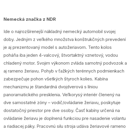
Nemecká značka z NDR
Ide o najrozšírenejší nákladný nemecký automobil svojej
doby. Jedným z veľkého množstva konštrukčných prevedení
je aj prezentovaný model s autožeriavom. Tento kolos
poháňa iba jeden 4-valcový, štvortaktný vznetový, vodou
chladený motor. Svojim výkonom zvláda samotný podvozok a
aj rameno žeriavu. Pohyb v ťažkých terénnych podmienkach
zabezpečuje pohon všetkých štyroch kolies. Kabína
mechanizmu je štandardná dvojdverová s líniou
panoramatického presklenia. Veľkorysý interiér členený na
dve samostatné zóny – vodič/ovládanie žeriavu, poskytuje
dostatočný priestor pre dve osoby. Časť kabíny určená na
ovládanie žeriavu je doplnená funkciou pre nasadenie volantu
a riadiacej páky. Pracovnú silu stroja udáva žeriavové rameno