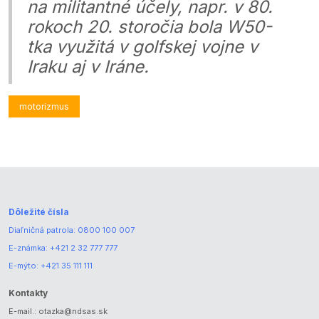
na militantné účely, napr. v 80.
rokoch 20. storočia bola W50-
tka využitá v golfskej vojne v
Iraku aj v Iráne.
motorizmus
Dôležité čísla
Diaľničná patrola:
0800 100 007
E-známka:
+421 2 32 777 777
E-mýto:
+421 35 111 111
Kontakty
E-mail.:
otazka@ndsas.sk