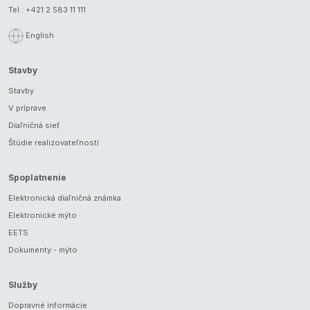
Tel.:
+421 2 583 11 111
English
Stavby
Stavby
V príprave
Diaľničná sieť
Štúdie realizovateľnosti
Spoplatnenie
Elektronická diaľničná známka
Elektronické mýto
EETS
Dokumenty - mýto
Služby
Dopravné informácie