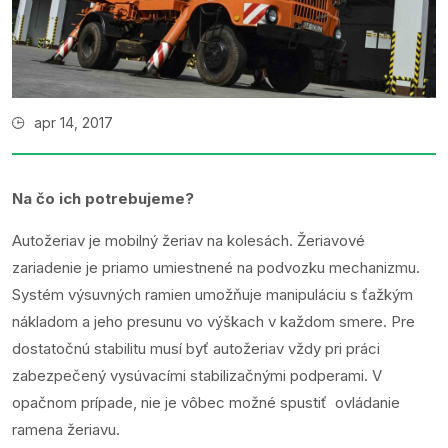
apr 14, 2017
Na čo ich potrebujeme?
Autožeriav je mobilný žeriav na kolesách. Žeriavové
zariadenie je priamo umiestnené na podvozku mechanizmu.
Systém výsuvných ramien umožňuje manipuláciu s ťažkým
nákladom a jeho presunu vo výškach v každom smere. Pre
dostatočnú stabilitu musí byť autožeriav vždy pri práci
zabezpečený vysúvacími stabilizačnými podperami. V
opačnom prípade, nie je vôbec možné spustiť ovládanie
ramena žeriavu.