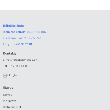
Dôležité čísla
Diaľničná patrola:
0800 100 007
E-známka:
+421 2 32 777 777
E-mýto:
+421 35 111 111
Kontakty
E-mail.:
otazka@ndsas.sk
Tel.:
+421 2 583 11 111
English
Stavby
Stavby
V príprave
Diaľničná sieť