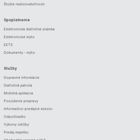
Štúdie realizovateľnosti
Spoplatnenie
Elektronická diaľničná známka
Elektronické mýto
EETS
Dokumenty - mýto
Služby
Dopravné informácie
Diaľničná patrola
Mobilná aplikácia
Posúdenie prepravy
Informačno-predajné miesto
Odpočívadlo
Výkony údržby
Predaj majetku
Obchodná verejná súťaž