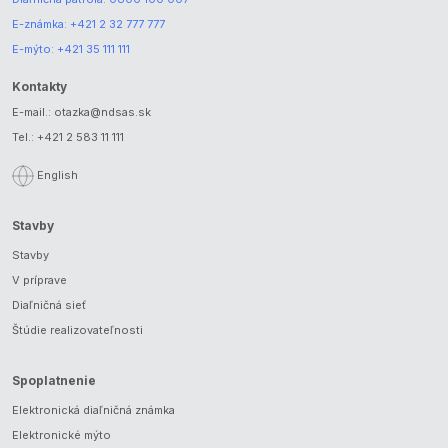
E-známka:
+421 2 32 777 777
E-mýto:
+421 35 111 111
Kontakty
E-mail.:
otazka@ndsas.sk
Tel.:
+421 2 583 11 111
English
Stavby
Stavby
V príprave
Diaľničná sieť
Štúdie realizovateľnosti
Spoplatnenie
Elektronická diaľničná známka
Elektronické mýto