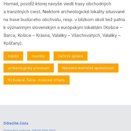
Hornád, pozdĺž ktorej navyše viedli trasy obchodných
a tranzitných ciest. Niektoré archeologické lokality situované
na trase budúceho obchvatu, resp. v blízkom okolí tiež patria
k významným slovenským a európskym lokalitám (Košice –
Barca, Košice – Krásna, Valaliky – Všechsvätých, Valaliky –
Košťany).
médiá
novinky
tlačová správa
archeologický prieskum
Národná diaľničná spoločnosť
R2 Košice, Šaca - Košické Oľšany
Dôležité čísla
Diaľničná patrola:
0800 100 007