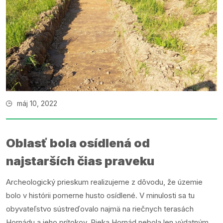
máj 10, 2022
Oblasť bola osídlená od
najstarších čias praveku
Archeologický prieskum realizujeme z dôvodu, že územie
bolo v histórii pomerne husto osídlené. V minulosti sa tu
obyvateľstvo sústreďovalo najmä na riečnych terasách
Hornádu a jeho prítokov. Rieka Hornád nebola len výdatným