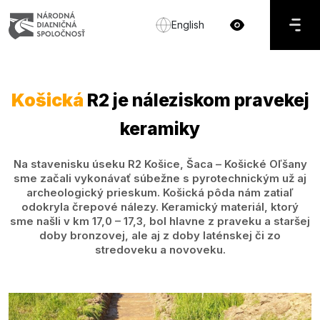
English
Košická
R2 je náleziskom pravekej
keramiky
Na stavenisku úseku R2 Košice, Šaca – Košické Oľšany
sme začali vykonávať súbežne s pyrotechnickým už aj
archeologický prieskum. Košická pôda nám zatiaľ
odokryla črepové nálezy. Keramický materiál, ktorý
sme našli v km 17,0 – 17,3, bol hlavne z praveku a staršej
doby bronzovej, ale aj z doby laténskej či zo
stredoveku a novoveku.