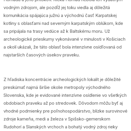
vodným zdrojom, ale pozdĺž jej toku viedla aj dôležitá
komunikácia spájajúca južnú a východnú časť Karpatskej
kotliny s oblasťami nad severným karpatským oblúkom, kde
sa pripájala na trasy vedúce až k Baltskému moru. Už
archeologické prieskumy vykonávané v minulosti v Košiciach
a okolí ukázali, že táto oblasť bola intenzívne osídľovaná od
najstarších časových úsekov praveku.
Z hľadiska koncentrácie archeologických lokalít je dôležité
preskúmať najmä širšie okolie metropoly východného
Slovenska, kde je evidované intenzívne osídlenie vo všetkých
obdobiach praveku až po stredovek. Dôvodom môžu byť aj
vhodné podmienky pre poľnohospodárstvo, blízke surovinové
zdroje kameňa, medi a železa v Spišsko-gemerskom
Rudohorí a Slanských vrchoch a bohatý vodný zdroj rieky