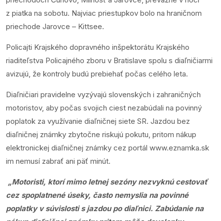
z piatka na sobotu. Najviac priestupkov bolo na hraničnom
priechode Jarovce – Kittsee.
Policajti Krajského dopravného inšpektorátu Krajského
riaditeľstva Policajného zboru v Bratislave spolu s diaľničiarmi
avizujú, že kontroly budú prebiehať počas celého leta.
Diaľničiari pravidelne vyzývajú slovenských i zahraničných
motoristov, aby počas svojich ciest nezabúdali na povinný
poplatok za využívanie diaľničnej siete SR. Jazdou bez
diaľničnej známky zbytočne riskujú pokutu, pritom nákup
elektronickej diaľničnej známky cez portál
www.eznamka.sk
im nemusí zabrať ani päť minút.
„Motoristi, ktorí mimo letnej sezóny nezvyknú cestovať
cez spoplatnené úseky, často nemyslia na povinné
poplatky v súvislosti s jazdou po diaľnici. Zabúdanie na