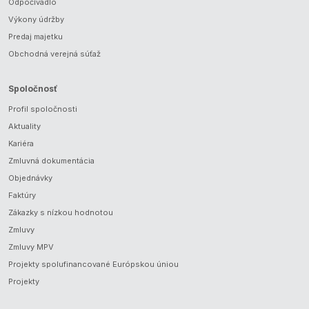
Odpočívadlo
Výkony údržby
Predaj majetku
Obchodná verejná súťaž
Spoločnosť
Profil spoločnosti
Aktuality
Kariéra
Zmluvná dokumentácia
Objednávky
Faktúry
Zákazky s nízkou hodnotou
Zmluvy
Zmluvy MPV
Projekty spolufinancované Európskou úniou
Projekty