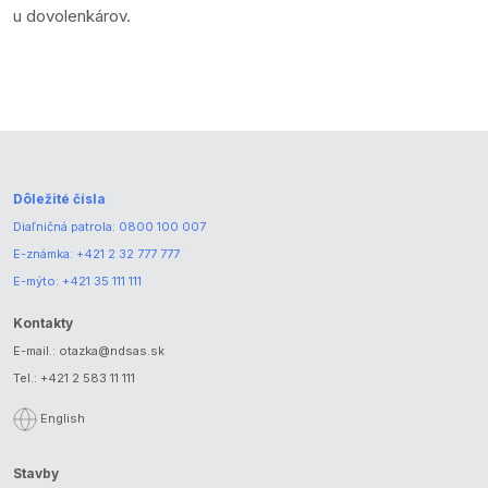
u dovolenkárov.
Dôležité čísla
Diaľničná patrola:
0800 100 007
E-známka:
+421 2 32 777 777
E-mýto:
+421 35 111 111
Kontakty
E-mail.:
otazka@ndsas.sk
Tel.:
+421 2 583 11 111
English
Stavby