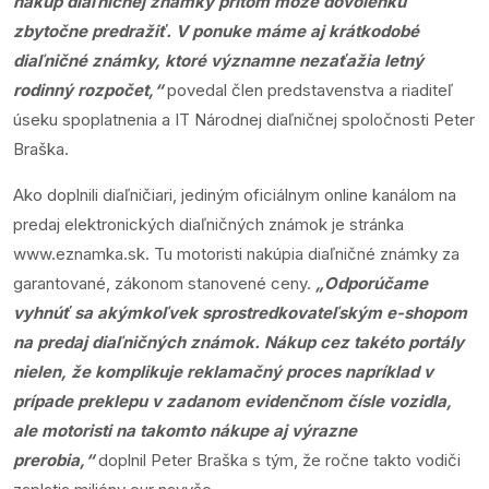
nákup diaľničnej známky pritom môže dovolenku
zbytočne predražiť. V ponuke máme aj krátkodobé
diaľničné známky, ktoré významne nezaťažia letný
rodinný rozpočet,“
povedal člen predstavenstva a riaditeľ
úseku spoplatnenia a IT Národnej diaľničnej spoločnosti Peter
Braška.
Ako doplnili diaľničiari, jediným oficiálnym online kanálom na
predaj elektronických diaľničných známok je stránka
www.eznamka.sk
. Tu motoristi nakúpia diaľničné známky za
garantované, zákonom stanovené ceny.
„Odporúčame
vyhnúť sa akýmkoľvek sprostredkovateľským e-shopom
na predaj diaľničných známok. Nákup cez takéto portály
nielen, že komplikuje reklamačný proces napríklad v
prípade preklepu v zadanom evidenčnom čísle vozidla,
ale motoristi na takomto nákupe aj výrazne
prerobia,“
doplnil Peter Braška s tým, že ročne takto vodiči