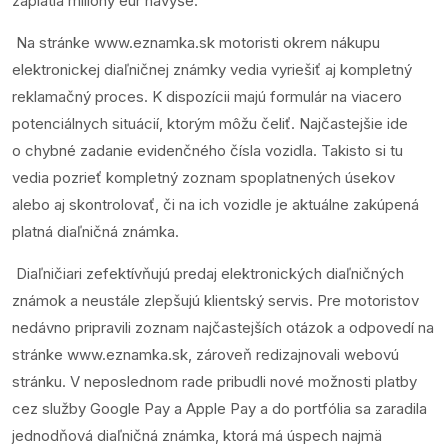
zaplatia milióny eur navyše.
Na stránke
www.eznamka.sk
motoristi okrem nákupu
elektronickej diaľničnej známky vedia vyriešiť aj kompletný
reklamačný proces. K dispozícii majú formulár na viacero
potenciálnych situácií, ktorým môžu čeliť. Najčastejšie ide
o chybné zadanie evidenčného čísla vozidla. Takisto si tu
vedia pozrieť kompletný zoznam spoplatnených úsekov
alebo aj skontrolovať, či na ich vozidle je aktuálne zakúpená
platná diaľničná známka.
Diaľničiari zefektívňujú predaj elektronických diaľničných
známok a neustále zlepšujú klientský servis. Pre motoristov
nedávno pripravili zoznam najčastejších otázok a odpovedí na
stránke
www.eznamka.sk
, zároveň redizajnovali webovú
stránku. V neposlednom rade pribudli nové možnosti platby
cez služby Google Pay a Apple Pay a do portfólia sa zaradila
jednodňová diaľničná známka, ktorá má úspech najmä