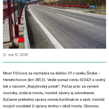
máj 12, 2026
Most Fričovce sa nachádza na diaľnici D1 v úseku Široké –
Hendrichovce (km 381,5). Vedie ponad cestu III/3421 a vodný
tok s názvom „Kopytovský potok“. Počas prác sa vymení
vozovka, izolácia mosta, mostné závery aj odvodnenie.
Súčasne prebehnú opravy nosnej konštrukcie a opôr, montáž
nových zvodidiel či úpravy terénu v okolí mosta. Obnovou