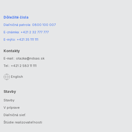
Dôležité čísla
Diaľničná patrola:
0800 100 007
E-známka:
+421 2 32 777 777
E-mýto:
+421 35 111 111
Kontakty
E-mail.:
otazka@ndsas.sk
Tel.:
+421 2 583 11 111
English
Stavby
Stavby
V príprave
Diaľničná sieť
Štúdie realizovateľnosti