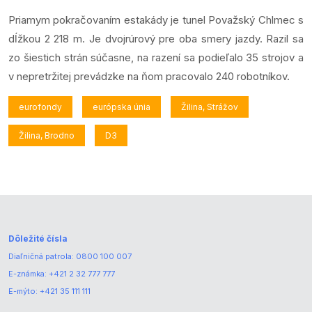
Priamym pokračovaním estakády je tunel Považský Chlmec s
dĺžkou 2 218 m. Je dvojrúrový pre oba smery jazdy. Razil sa
zo šiestich strán súčasne, na razení sa podieľalo 35 strojov a
v nepretržitej prevádzke na ňom pracovalo 240 robotníkov.
eurofondy
európska únia
Žilina, Strážov
Žilina, Brodno
D3
Dôležité čísla
Diaľničná patrola:
0800 100 007
E-známka:
+421 2 32 777 777
E-mýto:
+421 35 111 111