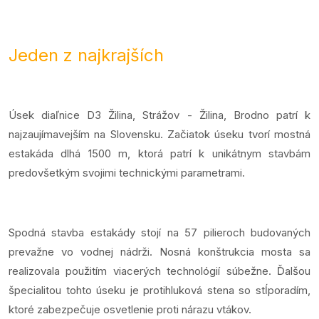
Jeden z najkrajších
Úsek diaľnice D3 Žilina, Strážov - Žilina, Brodno patrí k
najzaujímavejším na Slovensku. Začiatok úseku tvorí mostná
estakáda dlhá 1500 m, ktorá patrí k unikátnym stavbám
predovšetkým svojimi technickými parametrami.
Spodná stavba estakády stojí na 57 pilieroch budovaných
prevažne vo vodnej nádrži. Nosná konštrukcia mosta sa
realizovala použitím viacerých technológií súbežne. Ďalšou
špecialitou tohto úseku je protihluková stena so stĺporadím,
ktoré zabezpečuje osvetlenie proti nárazu vtákov.