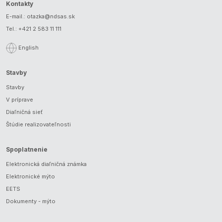
Kontakty
E-mail.:
otazka@ndsas.sk
Tel.:
+421 2 583 11 111
English
Stavby
Stavby
V príprave
Diaľničná sieť
Štúdie realizovateľnosti
Spoplatnenie
Elektronická diaľničná známka
Elektronické mýto
EETS
Dokumenty - mýto