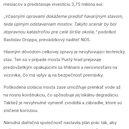
mesiacov a predstavuje investíciu 3,75 milióna eur.
„Včasnými opravami dokážeme predísť havarijným stavom,
teda úplným odstaveniam mostov. Takýto scenár by bol
dopravnou katastrofou pre celé širšie okolie,“
podotkol
Rastislav Droppa, prevádzkový riaditeľ NDS.
Hlavným dôvodom celkovej opravy je nevyhovujúci technický
stav. Ten sa v prípade mosta Pustý hrad prejavuje
predovšetkým opakujúcimi sa trhlinami a nerovnosťami na
vozovke, čo má vplyv aj na bezpečnosť premávky.
Poškodená izolácia mosta zase umožňuje prenikať vode až
na nosnú konštrukciu, čo spôsobuje jej lokálnu degradáciu.
Taktiež je nevyhnutné vymeniť zvodidlá a zábradlie, ktoré sú
zničené koróziou.
Národná diaľničná spoločnosť nastavila plán prác tak, aby