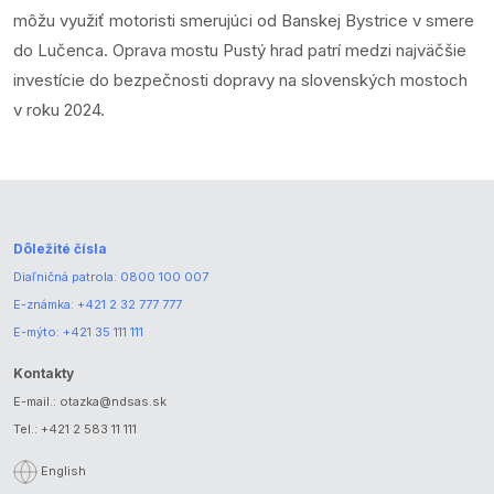
môžu využiť motoristi smerujúci od Banskej Bystrice v smere
do Lučenca. Oprava mostu Pustý hrad patrí medzi najväčšie
investície do bezpečnosti dopravy na slovenských mostoch
v roku 2024.
Dôležité čísla
Diaľničná patrola:
0800 100 007
E-známka:
+421 2 32 777 777
E-mýto:
+421 35 111 111
Kontakty
E-mail.:
otazka@ndsas.sk
Tel.:
+421 2 583 11 111
English