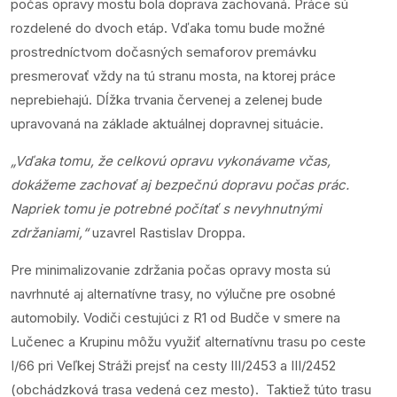
počas opravy mostu bola doprava zachovaná. Práce sú
rozdelené do dvoch etáp. Vďaka tomu bude možné
prostredníctvom dočasných semaforov premávku
presmerovať vždy na tú stranu mosta, na ktorej práce
neprebiehajú. Dĺžka trvania červenej a zelenej bude
upravovaná na základe aktuálnej dopravnej situácie.
„Vďaka tomu, že celkovú opravu vykonávame včas,
dokážeme zachovať aj bezpečnú dopravu počas prác.
Napriek tomu je potrebné počítať s nevyhnutnými
zdržaniami,“
uzavrel Rastislav Droppa.
Pre minimalizovanie zdržania počas opravy mosta sú
navrhnuté aj alternatívne trasy, no výlučne pre osobné
automobily. Vodiči cestujúci
z R1 od Budče v smere na
Lučenec a Krupinu môžu využiť alternatívnu trasu po ceste
I/66 pri Veľkej Stráži prejsť na cesty III/2453 a III/2452
(obchádzková trasa vedená cez mesto).
Taktiež túto trasu