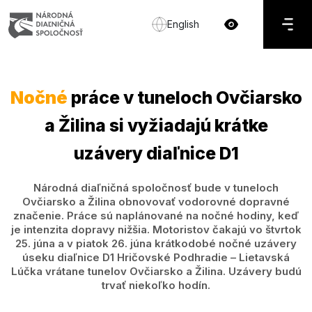
English
Nočné
práce v tuneloch Ovčiarsko
a Žilina si vyžiadajú krátke
uzávery diaľnice D1
Národná diaľničná spoločnosť bude v tuneloch
Ovčiarsko a Žilina obnovovať vodorovné dopravné
značenie. Práce sú naplánované na nočné hodiny, keď
je intenzita dopravy nižšia. Motoristov čakajú vo štvrtok
25. júna a v piatok 26. júna krátkodobé nočné uzávery
úseku diaľnice D1 Hričovské Podhradie – Lietavská
Lúčka vrátane tunelov Ovčiarsko a Žilina. Uzávery budú
trvať niekoľko hodín.