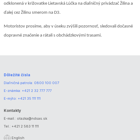
odklonená v križovatke Lietavská Lúčka na diaľničný privádzač Žilina a
ďalej cez Žilinu smerom na D3.
Motoristov prosíme, aby v úseku zvýšili pozornosť, sledovali dočasné
dopravné značenie a rátali s obchádzkovými trasami.
Dôležité čísla
Diaľničná patrola:
0800 100 007
E-známka:
+421 2 32 777 777
E-mýto:
+421 35 111 111
Kontakty
E-mail.:
otazka@ndsas.sk
Tel.:
+421 2 583 11 111
English