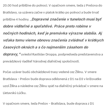
20.00 hod približne do polnoci. V opačnom smere, teda z Prešova do
Bratislavy, sa uzávera začne v piatok krátko po polnoci a bude trvať
Dopravné značenie v tuneloch musí byť
približne 4 hodiny. „
dobre viditeľné a spoľahlivé. Práce preto robíme v
nočných hodinách, keď je premávka výrazne slabšia. Aj
vďaka tomu vieme obnovu značenia zvládnuť v krátkych
časových oknách a s čo najmenším zásahom do
dopravy,“
uviedol Rastislav Droppa, podpredseda predstavenstva a
prevádzkový riaditeľ Národnej diaľničnej spoločnosti.
Počas uzáver budú obchádzkové trasy vedené cez Žilinu. V smere
Bratislava – Prešov bude doprava odklonená z D1 na D3 v križovatke
uzol Žilina a následne cez Žilinu späť na diaľničný privádzač v smere na
Lietavskú Lúčku.
V opačnom smere, teda Prešov – Bratislava, bude doprava z D1