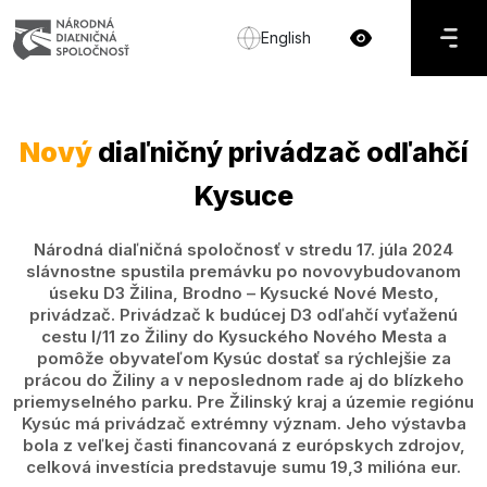
English
Nový
diaľničný privádzač odľahčí
Kysuce
Národná diaľničná spoločnosť v stredu 17. júla 2024
slávnostne spustila premávku po novovybudovanom
úseku D3 Žilina, Brodno – Kysucké Nové Mesto,
privádzač. Privádzač k budúcej D3 odľahčí vyťaženú
cestu I/11 zo Žiliny do Kysuckého Nového Mesta a
pomôže obyvateľom Kysúc dostať sa rýchlejšie za
prácou do Žiliny a v neposlednom rade aj do blízkeho
priemyselného parku. Pre Žilinský kraj a územie regiónu
Kysúc má privádzač extrémny význam. Jeho výstavba
bola z veľkej časti financovaná z európskych zdrojov,
celková investícia predstavuje sumu 19,3 milióna eur.