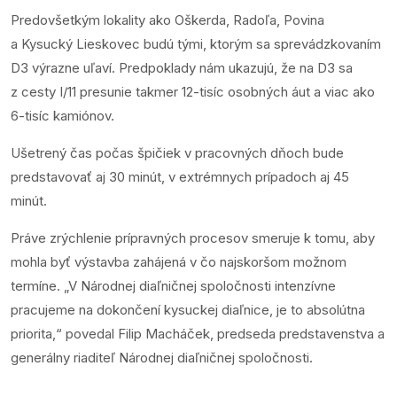
Predovšetkým lokality ako Oškerda, Radoľa, Povina
a Kysucký Lieskovec budú tými, ktorým sa sprevádzkovaním
D3 výrazne uľaví. Predpoklady nám ukazujú, že na D3 sa
z cesty I/11 presunie takmer 12-tisíc osobných áut a viac ako
6-tisíc kamiónov.
Ušetrený čas počas špičiek v pracovných dňoch bude
predstavovať aj 30 minút, v extrémnych prípadoch aj 45
minút.
Práve zrýchlenie prípravných procesov smeruje k tomu, aby
mohla byť výstavba zahájená v čo najskoršom možnom
termíne. „V Národnej diaľničnej spoločnosti intenzívne
pracujeme na dokončení kysuckej diaľnice, je to absolútna
priorita,“ povedal Filip Macháček, predseda predstavenstva a
generálny riaditeľ Národnej diaľničnej spoločnosti.