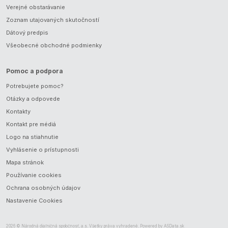
Verejné obstarávanie
Zoznam utajovaných skutočností
Dátový predpis
Všeobecné obchodné podmienky
Pomoc a podpora
Potrebujete pomoc?
Otázky a odpovede
Kontakty
Kontakt pre médiá
Logo na stiahnutie
Vyhlásenie o prístupnosti
Mapa stránok
Používanie cookies
Ochrana osobných údajov
Nastavenie Cookies
2026 © Národná diaľničná spoločnosť, a.s. Všetky práva vyhradené. Powered by
ASData.sk