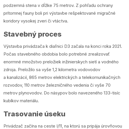
podzemná stena v dĺžke 75 metrov. Z pohľadu ochrany
prítomnej fauny boli pri výstavbe rešpektované migračné
koridory vysokej zveri či vtáctva.
Stavebný proces
Výstavba privádzača k diaľnici D3 začala na konci roka 2021.
Počas stavebného obdobia bolo potrebné zrealizovať
enormné množstvo preložiek inžinierskych sietí a vodného
zdroja. Preložilo sa vyše 1,2 kilometra vodovodov
a kanalizácií, 865 metrov elektrických a telekomunikačných
rozvodov, 110 metrov železničného vedenia či vyše 70
metrov plynovodov. Do násypov bolo navezeného 133-tisíc
kubíkov materiálu.
Trasovanie úseku
Privádzač začína na ceste I/11, na ktorú sa pripája úrovňovou