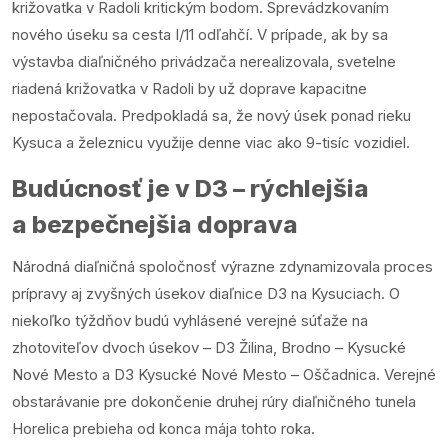
križovatka v Radoli kritickým bodom. Sprevádzkovaním
nového úseku sa cesta I/11 odľahčí. V prípade, ak by sa
výstavba diaľničného privádzača nerealizovala, svetelne
riadená križovatka v Radoli by už doprave kapacitne
nepostačovala. Predpokladá sa, že nový úsek ponad rieku
Kysuca a železnicu využije denne viac ako 9-tisíc vozidiel.
Budúcnosť je v D3 – rýchlejšia
a bezpečnejšia doprava
Národná diaľničná spoločnosť výrazne zdynamizovala proces
prípravy aj zvyšných úsekov diaľnice D3 na Kysuciach. O
niekoľko týždňov budú vyhlásené verejné súťaže na
zhotoviteľov dvoch úsekov – D3 Žilina, Brodno – Kysucké
Nové Mesto a D3 Kysucké Nové Mesto – Oščadnica. Verejné
obstarávanie pre dokončenie druhej rúry diaľničného tunela
Horelica prebieha od konca mája tohto roka.