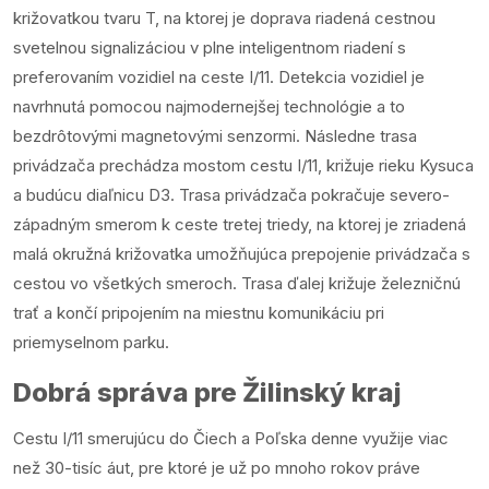
križovatkou tvaru T, na ktorej je doprava riadená cestnou
svetelnou signalizáciou v plne inteligentnom riadení s
preferovaním vozidiel na ceste I/11. Detekcia vozidiel je
navrhnutá pomocou najmodernejšej technológie a to
bezdrôtovými magnetovými senzormi. Následne trasa
privádzača prechádza mostom cestu I/11, križuje rieku Kysuca
a budúcu diaľnicu D3. Trasa privádzača pokračuje severo-
západným smerom k ceste tretej triedy, na ktorej je zriadená
malá okružná križovatka umožňujúca prepojenie privádzača s
cestou vo všetkých smeroch. Trasa ďalej križuje železničnú
trať a končí pripojením na miestnu komunikáciu pri
priemyselnom parku.
Dobrá správa pre Žilinský kraj
Cestu I/11 smerujúcu do Čiech a Poľska denne využije viac
než 30-tisíc áut, pre ktoré je už po mnoho rokov práve