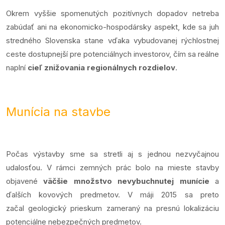
Okrem vyššie spomenutých pozitívnych dopadov netreba
zabúdať ani na ekonomicko-hospodársky aspekt, kde sa juh
stredného Slovenska stane vďaka vybudovanej rýchlostnej
ceste dostupnejší pre potenciálnych investorov, čím sa reálne
naplní
cieľ znižovania regionálnych rozdielov
.
Munícia na stavbe
Počas výstavby sme sa stretli aj s jednou nezvyčajnou
udalosťou. V rámci zemných prác bolo na mieste stavby
objavené
väčšie množstvo nevybuchnutej munície
a
ďalších kovových predmetov. V máji 2015 sa preto
začal geologický prieskum zameraný na presnú lokalizáciu
potenciálne nebezpečných predmetov.