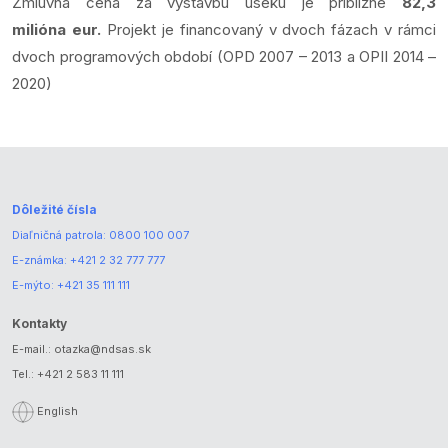
Zmluvná cena za výstavbu úseku je približne
82,3
milióna eur.
Projekt je financovaný v dvoch fázach v rámci
dvoch programových období (OPD 2007 – 2013 a OPII 2014 –
2020)
Dôležité čísla
Diaľničná patrola:
0800 100 007
E-známka:
+421 2 32 777 777
E-mýto:
+421 35 111 111
Kontakty
E-mail.:
otazka@ndsas.sk
Tel.:
+421 2 583 11 111
English