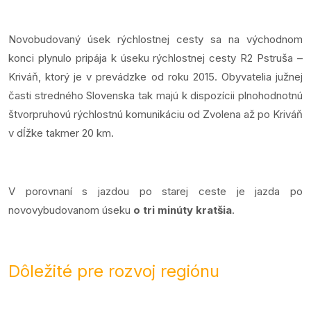
Novobudovaný úsek rýchlostnej cesty sa na východnom
konci plynulo pripája k úseku rýchlostnej cesty R2 Pstruša –
Kriváň, ktorý je v prevádzke od roku 2015. Obyvatelia južnej
časti stredného Slovenska tak majú k dispozícii plnohodnotnú
štvorpruhovú rýchlostnú komunikáciu od Zvolena až po Kriváň
v dĺžke takmer 20 km.
V porovnaní s jazdou po starej ceste je jazda po
novovybudovanom úseku
o tri minúty kratšia
.
Dôležité pre rozvoj regiónu