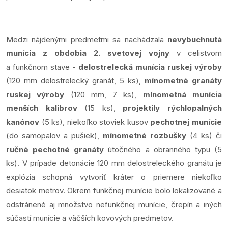
Medzi nájdenými predmetmi sa nachádzala
nevybuchnutá
munícia z obdobia 2. svetovej vojny
v celistvom
a funkčnom stave -
delostrelecká munícia ruskej výroby
(120 mm delostrelecký granát, 5 ks),
mínometné granáty
ruskej výroby
(120 mm, 7 ks),
mínometná munícia
menších kalibrov
(15 ks),
projektily rýchlopalných
kanónov
(5 ks), niekoľko stoviek kusov
pechotnej munície
(do samopalov a pušiek),
mínometné rozbušky
(4 ks) či
ručné pechotné granáty
útočného a obranného typu (5
ks). V prípade detonácie 120 mm delostreleckého granátu je
explózia schopná vytvoriť kráter o priemere niekoľko
desiatok metrov. Okrem funkčnej munície bolo lokalizované a
odstránené aj množstvo nefunkčnej munície, črepín a iných
súčastí munície a väčších kovových predmetov.