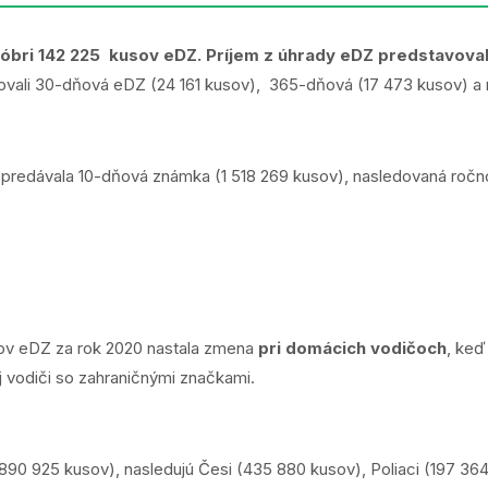
tóbri 142 225 kusov eDZ. Príjem z úhrady eDZ predstavoval
ovali 30-dňová eDZ (24 161 kusov), 365-dňová (17 473 kusov) a
ac predávala 10-dňová známka (1 518 269 kusov), nasledovaná r
ypov eDZ za rok 2020 nastala zmena
pri domácich vodičoch
, ke
aj vodiči so zahraničnými značkami.
 890 925 kusov), nasledujú Česi (435 880 kusov), Poliaci (197 3