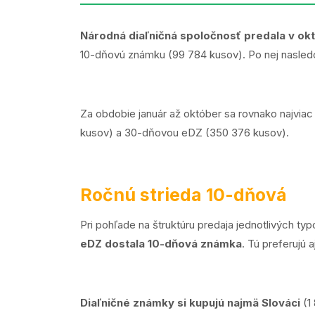
Národná diaľničná spoločnosť predala v ok
10-dňovú známku (99 784 kusov). Po nej nasled
Za obdobie január až október sa rovnako najvi
kusov) a 30-dňovou eDZ (350 376 kusov).
Ročnú strieda 10-dňová
Pri pohľade na štruktúru predaja jednotlivých t
eDZ dostala 10-dňová známka
. Tú preferujú 
Diaľničné známky si kupujú najmä Slováci
(1