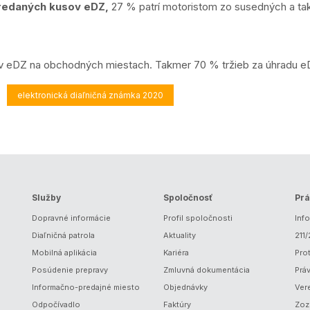
predaných kusov eDZ,
27 % patrí motoristom zo susedných a tak
v eDZ na obchodných miestach. Takmer 70 % tržieb za úhradu e
elektronická diaľničná známka 2020
Služby
Spoločnosť
Prá
Dopravné informácie
Profil spoločnosti
Inf
Diaľničná patrola
Aktuality
211
Mobilná aplikácia
Kariéra
Prot
Posúdenie prepravy
Zmluvná dokumentácia
Prá
Informačno-predajné miesto
Objednávky
Ver
Odpočívadlo
Faktúry
Zoz