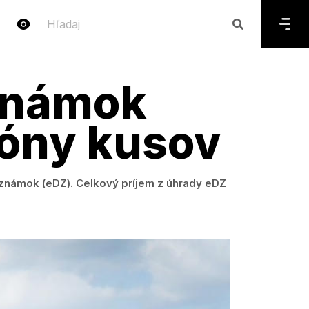
známok
lióny kusov
h známok (eDZ). Celkový príjem z úhrady eDZ