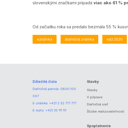
slovenskými značkami pripadá
viac ako 61 % 
Od začiatku roka sa predalo bezmála 55 % kuso
eznámka
diaľničná známka
edz 2020
Dôležité čísla
Stavby
Diaľničná patrola:
0800 100
Stavby
007
V príprave
E-známka:
+421 2 32 777 777
Diaľničná sieť
E-mýto:
+421 35 111 111
Štúdie realizovateľnosti
Spoplatnenie