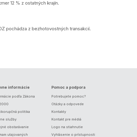
mer 12 % z ostatných krajín.
DZ pochádza z bezhotovostných transakcií.
vne informácie
Pomoc a podpora
ormácie podľa Zákona
Potrebujete pomoc?
/2000
Otázky a odpovede
ikorupčná politika
Kontakty
vne služby
Kontakt pre médiá
ejné obstarávanie
Logo na stiahnutie
nam utajovaných
Vyhlásenie o prístupnosti