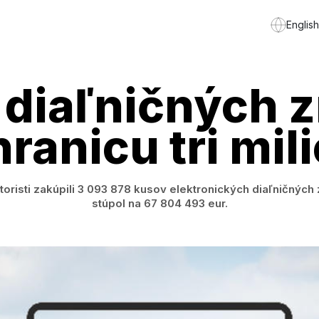
English
diaľničných 
hranicu tri mi
oristi zakúpili 3 093 878 kusov elektronických diaľničnýc
stúpol na 67 804 493 eur.