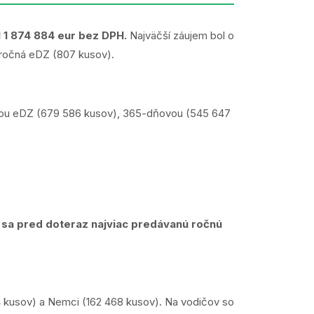
 1 874 884 eur bez DPH.
Najväčší záujem bol o
 ročná eDZ (807 kusov).
očnou eDZ (679 586 kusov), 365-dňovou (545 647
ď
sa pred doteraz najviac predávanú ročnú
64 kusov) a Nemci (162 468 kusov). Na vodičov so