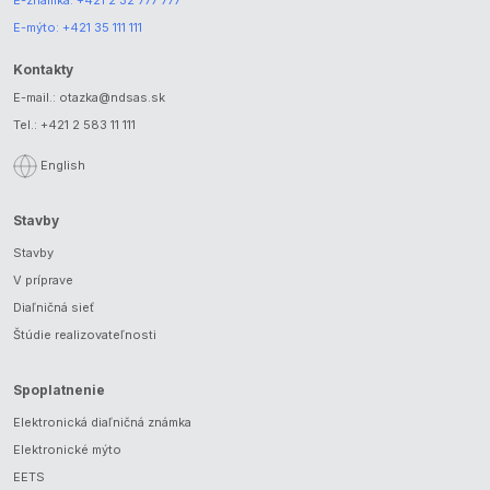
E-známka:
+421 2 32 777 777
E-mýto:
+421 35 111 111
Kontakty
E-mail.:
otazka@ndsas.sk
Tel.:
+421 2 583 11 111
English
Stavby
Stavby
V príprave
Diaľničná sieť
Štúdie realizovateľnosti
Spoplatnenie
Elektronická diaľničná známka
Elektronické mýto
EETS