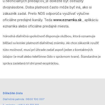
u neoficiálnych predajcov, je dôležité byť ostražitý
dvojnásobne. Doba platnosti často môže byť iná, ako si
zákazník zadal. Preto NDS odporúča využívať výlučne
oficiálne predajné kanály. Teda
www.eznamka.sk
, aplikáciu
eznamka alebo oficiálne predajné miesta.
Národná diaľničná spoločnosť disponuje službou, ktorá oznamuje
blížiaci sa koniec platnosti diaľničnej známky. Ak chce zákazník využiť
túto možnosť, musí pri úhrade zadať aspoň jeden z kontaktných
údajov (e-mail alebo telefónne číslo v správnom tvare). Štandardne je
správa zasielaná tri dni pred exspiráciou.
Dôležité čísla
Diaľničná patrola:
0800 100 007