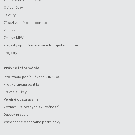
Zmluvná dokumentácia
Objednávky
Faktúry
Zákazky s nízkou hodnotou
Zmluvy
Zmluvy MPV
Projekty spolufinancované Európskou úniou
Projekty
Právne informácie
Informácie podľa Zákona 211/2000
Protikorupčná politika
Právne služby
Verejné obstarávanie
Zoznam utajovaných skutočností
Dátový predpis
Všeobecné obchodné podmienky